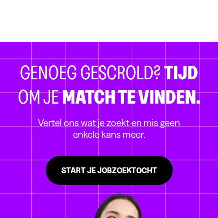
GENOEG GESCROLD?
TIJD
OM JE
MATCH TE VINDEN.
Vertel ons wat je zoekt en mis geen
enkele kans meer.
START JE JOBZOEKTOCHT