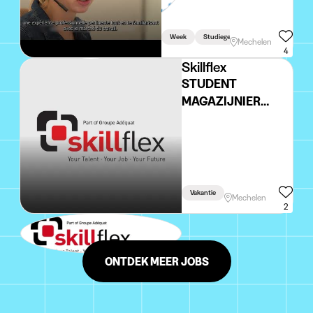
Week
Studiegerelateerd
Mechelen
4
Skillflex
STUDENT
MAGAZIJNIER
DAGUREN
Vakantie
Mechelen
2
ONTDEK MEER JOBS