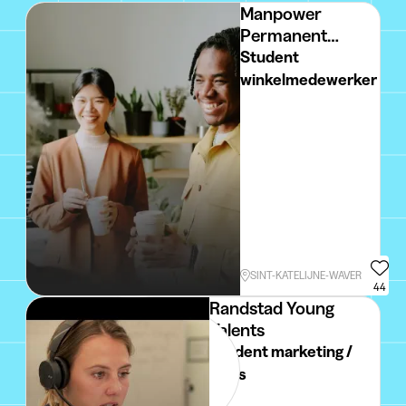
Manpower
Permanent
Placement
Student
winkelmedewerker
SINT-KATELIJNE-WAVER
44
Randstad Young
Talents
Student marketing /
sales