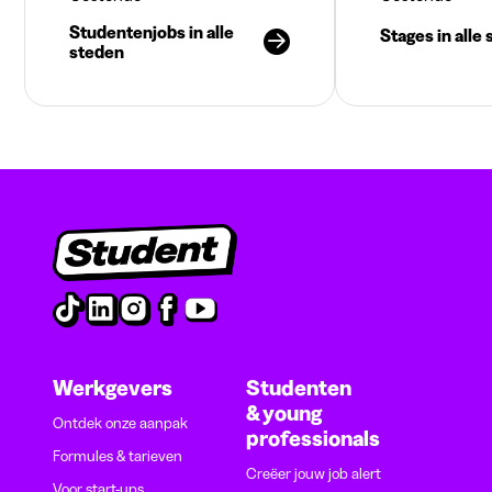
Studentenjobs in alle
Stages in alle
steden
Werkgevers
Studenten
& young
Ontdek onze aanpak
professionals
Formules & tarieven
Creëer jouw job alert
Voor start-ups