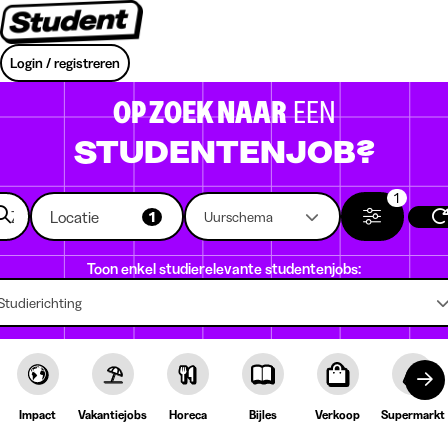
Login / registreren
OP ZOEK NAAR
EEN
STUDENTENJOB?
1
Locatie
1
Uurschema
Toon enkel studierelevante studentenjobs:
Studierichting
Impact
Vakantiejobs
Horeca
Bijles
Verkoop
Supermarkt