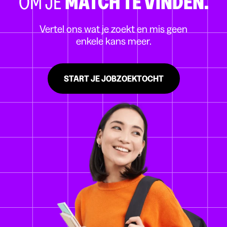
OM JE
MATCH TE VINDEN.
Vertel ons wat je zoekt en mis geen
enkele kans meer.
START JE JOBZOEKTOCHT