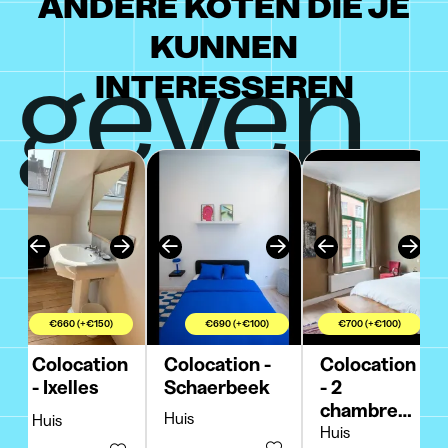
ANDERE KOTEN DIE JE
KUNNEN
geven
INTERESSEREN
€660 (+€150)
€690 (+€100)
€700 (+€100)
Colocation
Colocation -
Colocation
- Ixelles
Schaerbeek
- 2
chambres
Huis
Huis
- Uccle
Huis