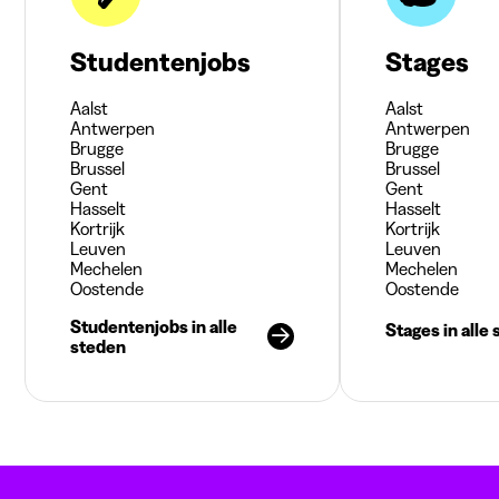
Studentenjobs
Stages
Aalst
Aalst
Antwerpen
Antwerpen
Brugge
Brugge
Brussel
Brussel
Gent
Gent
Hasselt
Hasselt
Kortrijk
Kortrijk
Leuven
Leuven
Mechelen
Mechelen
Oostende
Oostende
Studentenjobs in alle
Stages in alle
steden