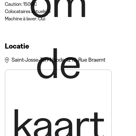
om
Caution: 1500€

Colocataires actuels: 5

Machine à laver: Oui
de
Locatie
Saint-Josse-Ten-Noode 1210, Rue Braemt
kaart