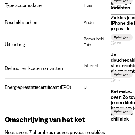
Op kot gaan
gezelliger
Type accomodatie
Huis
2 min
inrichten
Zo kies je 
Beschikbaarheid
Ander
iPhone die 
je past 📱
Op kot gaan
Bemeubeld
3 min
Uitrusting
Tuin
Je
douchecab
slim inrich
Internet
De huur en kosten omvatten
als student
Op kot gaan
2 min
Energieprestatiecertificaat (EPC)
C
Kot make-
over: Zo to
je een klei
kamer om t
Op kot gaan
de ultieme
Omschrijving van het kot
4 min
chillplek
Nous avons 7 chambres neuves privées meublées 