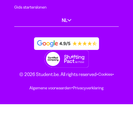
Gids starterslonen
NL
·
·
© 2026 Student.be. All rights reserved
Cookies
·
Algemene voorwaarden
Privacyverklaring