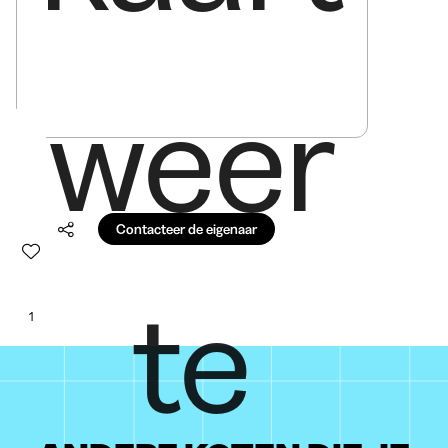
weer
Contacteer de eigenaar
te
1