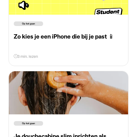
Op kot gaan
Zo kies je een iPhone die bij je past 📱
3 min. lezen
Op kot gaan
Je douchecabine slim inrichten als