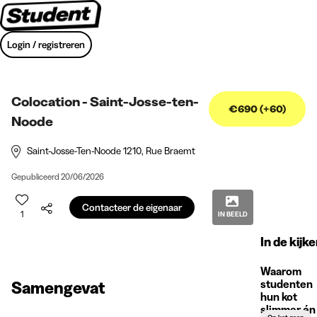
Login / registreren
Colocation - Saint-Josse-ten-
€690 (+60)
Noode
Saint-Josse-Ten-Noode 1210
, Rue Braemt
Gepubliceerd 20/06/2026
Contacteer de eigenaar
1
IN BEELD
In de kijke
Waarom
studenten
Samengevat
hun kot
slimmer én