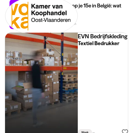
Studentenjob op je 15e in België: wat
verandert?
26 mei 2026
3 min
•
EVN Bedrijfskleding
Textiel Bedrukker
Week