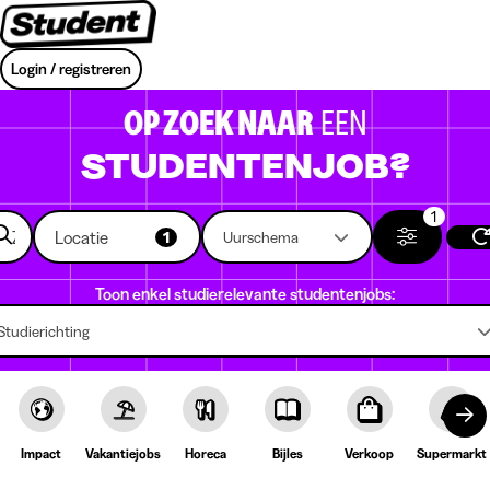
Login / registreren
OP ZOEK NAAR
EEN
STUDENTENJOB?
1
Locatie
1
Uurschema
Toon enkel studierelevante studentenjobs:
Studierichting
Impact
Vakantiejobs
Horeca
Bijles
Verkoop
Supermarkt