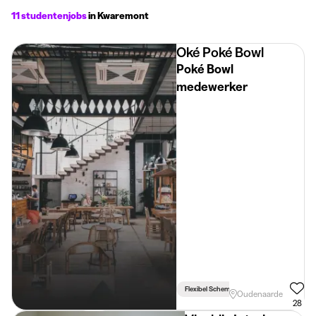
11 studentenjobs
in Kwaremont
Oké Poké Bowl
Poké Bowl
medewerker
Flexibel Schema
Oudenaarde
28