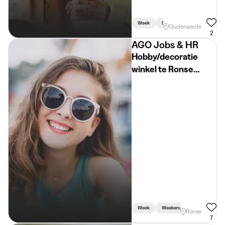
Week
Studiegerelateerd
Oudenaarde
2
AGO Jobs & HR
Hobby/decoratie
winkel te Ronse
zoekt +18 student
verkoop
week/zaterdag
Week
Weekend
Vakantie
Ronse
7