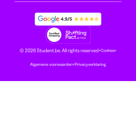
·
·
© 2026 Student.be. All rights reserved
Cookies
·
Algemene voorwaarden
Privacyverklaring