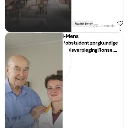
Flexibel Schema
Oudenaarde
5
i-Mens
Jobstudent zorgkundige
thuisverpleging Ronse,
Kluisbergen en Maarkedal