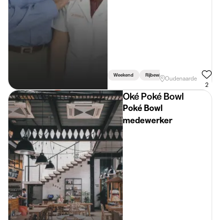
Weekend
Rijbewijs Vereist
Oudenaarde
2
Oké Poké Bowl
Poké Bowl
medewerker