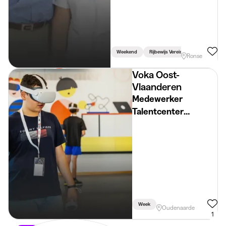
Weekend
Rijbewijs Vereist
Ronse
Voka Oost-
Vlaanderen
Medewerker
Talentcenter
Oudenaarde (Sept -
Nov)
Week
Oudenaarde
1