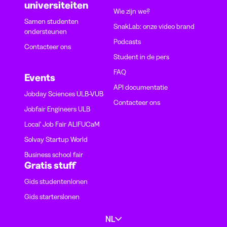
universiteiten
Wie zijn we?
Samen studenten
SnakLab: onze video brand
ondersteunen
Podcasts
Contacteer ons
Student in de pers
FAQ
Events
API documentatie
Jobday Sciences ULB-VUB
Contacteer ons
Jobfair Engineers ULB
Local' Job Fair ALIFUCaM
Solvay Startup World
Business school fair
Gratis stuff
Gids studentenlonen
Gids starterslonen
NL