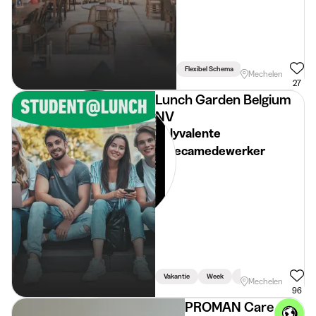
Flexibel Schema
Mechelen
27
Lunch Garden Belgium
NV
Polyvalente
horecamedewerker
Vakantie
Week
Weekend
Mechelen
96
PROMAN Care