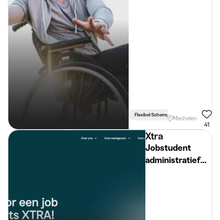
Flexibel Schema
Mechelen
41
Xtra
Jobstudent
administratief
medewerker