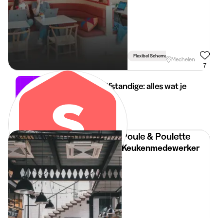
Flexibel Schema
Mechelen
7
Student-zelfstandige: alles wat je
moet weten
30 apr 2026
3 min
•
Poule & Poulette
Keukenmedewerker