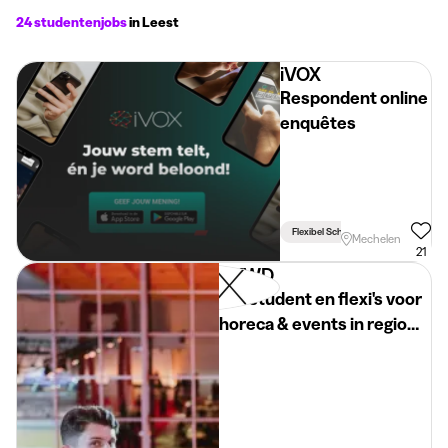
24 studentenjobs
in Leest
iVOX
Respondent online
enquêtes
Flexibel Schema
Mechelen
21
SKWD
Jobstudent en flexi's voor
horeca & events in regio
Mechelen!