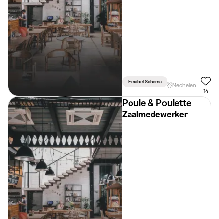
Flexibel Schema
Mechelen
14
Poule & Poulette
Zaalmedewerker