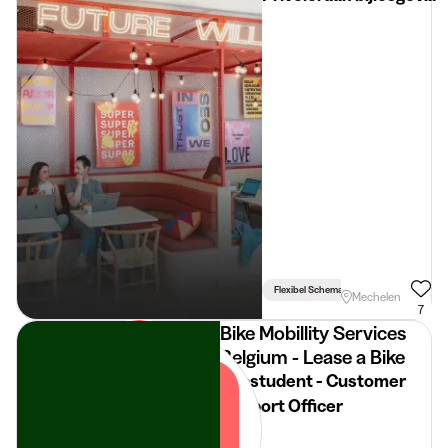
(m/v) – €20 tot €50/u
Flexibel Schema
Mechelen
7
Bike Mobillity Services
Belgium - Lease a Bike
Jobstudent - Customer
Support Officer