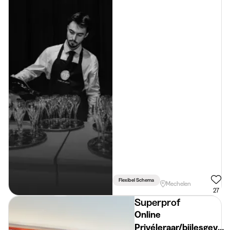
Mechelen
Flexibel Schema
Mechelen
27
Superprof
Online
Privéleraar/bijlesgever