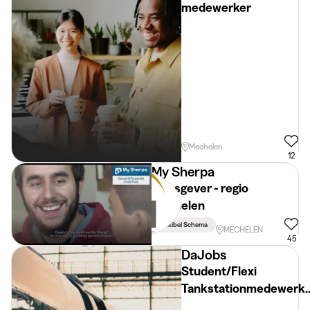
medewerker
Mechelen
12
My Sherpa
Bijlesgever - regio
Mechelen
Flexibel Schema
MECHELEN
45
DaJobs
Student/Flexi
Tankstationmedewerke
(weekend) – Rumst