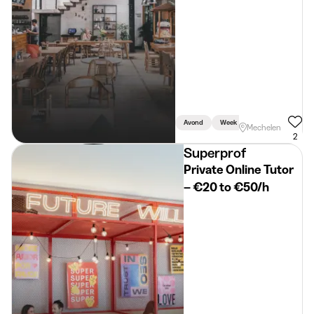
Avond
Week
Weekend
Mechelen
2
Superprof
Private Online Tutor
– €20 to €50/h