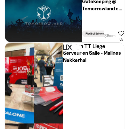
Gatekeeping @
Tomorrowland en
Dreamville
Flexibel Schema
Boom
55
Abalone TT Liege
Serveur en Salle - Malines
Nekkerhal