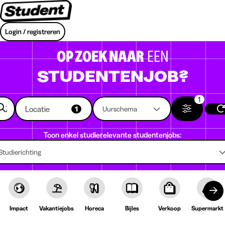
Login / registreren
OP ZOEK NAAR
EEN
STUDENTENJOB?
1
Locatie
1
Uurschema
Toon enkel studierelevante studentenjobs:
Studierichting
Impact
Vakantiejobs
Horeca
Bijles
Verkoop
Supermarkt