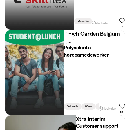
Vakantie
Mechelen
2
Lunch Garden Belgium
NV
Polyvalente
horecamedewerker
Vakantie
Week
Weekend
Mechelen
80
Xtra Interim
Customer support