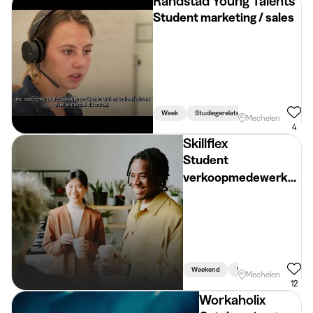
Randstad Young Talents
Student marketing / sales
Week
Studiegerelateerd
Mechelen
4
Skillflex
Student
verkoopmedewerker
SCHOTEN
Weekend
Vakantie
Mechelen
12
Workaholix