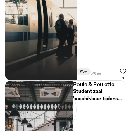
Week
Rumst
4
Poule & Poulette
Student zaal
beschikbaar tijdens
examenperiode!!!