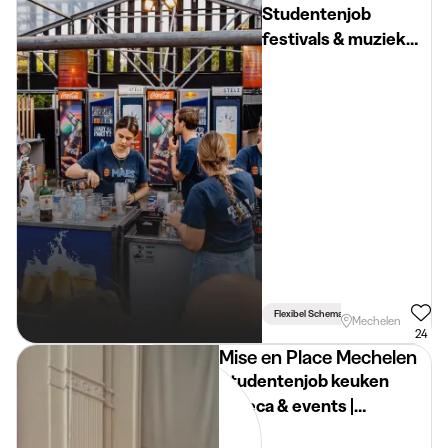
Studentenjob
festivals & muziek
events | Mechelen
Flexibel Schema
Mechelen
24
Mise en Place Mechelen
Studentenjob keuken
horeca & events |
Mechelen