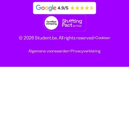
·
·
© 2026 Student.be. All rights reserved
Cookies
·
Algemene voorwaarden
Privacyverklaring