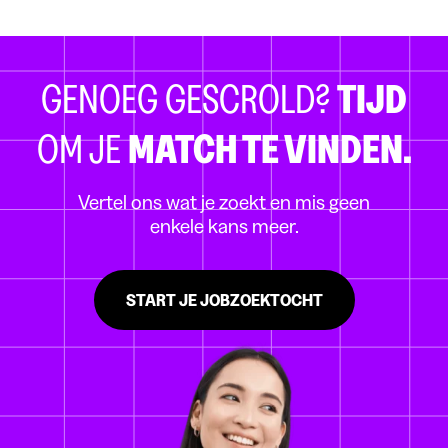
GENOEG GESCROLD?
TIJD
OM JE
MATCH TE VINDEN.
Vertel ons wat je zoekt en mis geen
enkele kans meer.
START JE JOBZOEKTOCHT