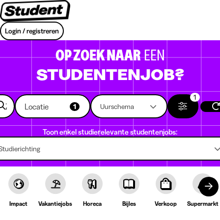
Login / registreren
OP ZOEK NAAR
EEN
STUDENTENJOB?
1
Locatie
1
Uurschema
Toon enkel studierelevante studentenjobs:
Studierichting
Impact
Vakantiejobs
Horeca
Bijles
Verkoop
Supermarkt