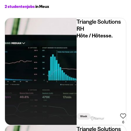
2 studentenjobs
in Meux
Triangle Solutions
RH
Hôte / Hôtesse.
Week
Namur
6
Triangle Solutions