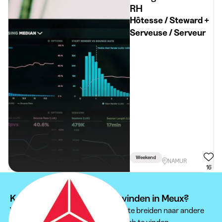
RH
Hôtesse / Steward +
Serveuse / Serveur
Weekend
NAMUR
16
Kan je je studentenjob niet vinden in Meux?
Wij raden je aan om je zoektocht uit te breiden naar andere
regio's om een passende studentenjob te vinden.