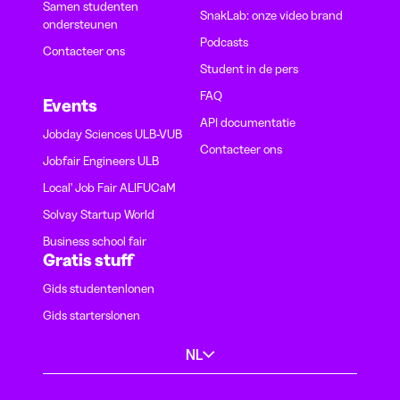
Samen studenten
SnakLab: onze video brand
ondersteunen
Podcasts
Contacteer ons
Student in de pers
FAQ
Events
API documentatie
Jobday Sciences ULB-VUB
Contacteer ons
Jobfair Engineers ULB
Local' Job Fair ALIFUCaM
Solvay Startup World
Business school fair
Gratis stuff
Gids studentenlonen
Gids starterslonen
NL