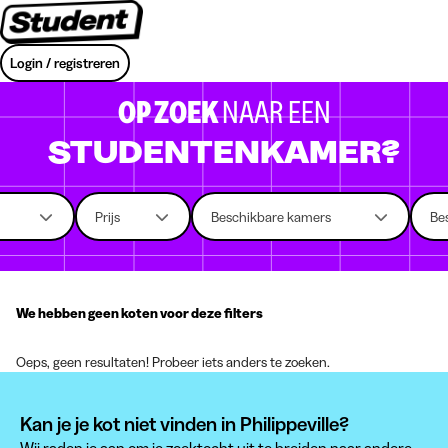
Login / registreren
OP ZOEK
NAAR EEN
STUDENTENKAMER?
Prijs
Beschikbare kamers
Be
We hebben geen koten voor deze filters
Oeps, geen resultaten! Probeer iets anders te zoeken.
Kan je je kot niet vinden in Philippeville?