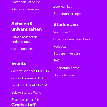
Plaats een kot online
Zoek een kot
Info & voorwaarden
Studentenkortingen
Scholen &
Student.be
universiteiten
Wie zijn we?
Samen studenten
SnakLab: onze video brand
ondersteunen
Podcasts
Contacteer ons
Student in de pers
FAQ
Events
API documentatie
Jobday Sciences ULB-VUB
Contacteer ons
Jobfair Engineers ULB
Local' Job Fair ALIFUCaM
Solvay Startup World
Business school fair
Gratis stuff