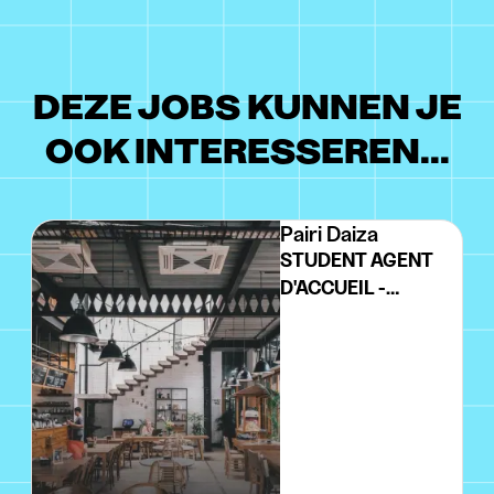
DEZE JOBS KUNNEN JE
OOK INTERESSEREN...
Pairi Daiza
STUDENT AGENT
D'ACCUEIL -
BILLETERIE (FR/NL)
@PAIRI DAIZA