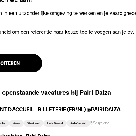
in een uitzonderlijke omgeving te werken en je vaardigheden
heid om een ​​referentie naar keuze toe te voegen aan je cv.
ICITEREN
 openstaande vacatures bij Pairi Daiza
T D'ACCUEIL - BILLETERIE (FR/NL) @PAIRI DAIZA
Brugelette
ntie
Week
Weekend
Fiets Vereist
Auto Vereist