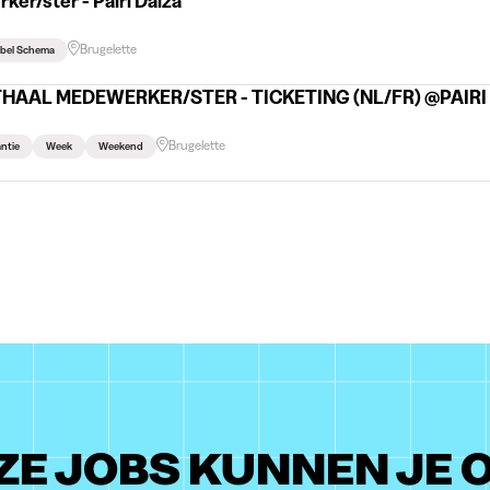
er/ster - Pairi Daiza
Brugelette
ibel Schema
AAL MEDEWERKER/STER - TICKETING (NL/FR) @PAIRI
Brugelette
ntie
Week
Weekend
ZE JOBS KUNNEN JE 