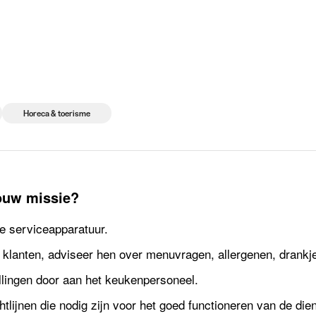
 die rekruteren
Studiekeuze
Koten
News
Horeca & toerisme
jouw missie?
de serviceapparatuur.
klanten, adviseer hen over menuvragen, allergenen, drankj
llingen door aan het keukenpersoneel.
htlijnen die nodig zijn voor het goed functioneren van de dien