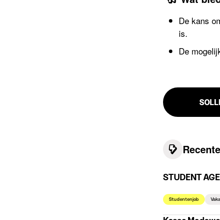
De kans om 
is.
De mogelijk
SOLL
Recente
STUDENT AGEN
Studentenjob
Vaka