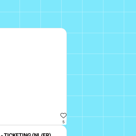
5
 TICKETING (NL/FR)