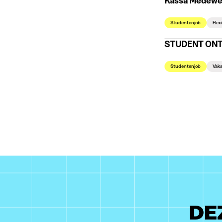
Kassa Medewerk
Studentenjob
Flex
STUDENT ONTH
Studentenjob
Vaka
DE