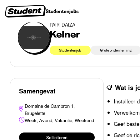
>
>
Studentenjobs
Brugelette
Kelner
Studentenjobs
Stages
Startersjobs
Bedrijven
PAIRI DAIZA
Kelner
Studentenjob
Grote onderneming
Wat is 
Samengevat
Installeer 
Domaine de Cambron 1,
Verwelkom 
Brugelette
Week, Avond, Vakantie, Weekend
Geef beste
Geef de ric
Solliciteren