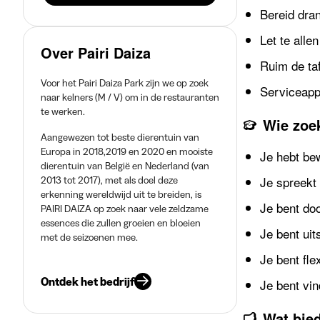
Bereid dra
Let te alle
Over Pairi Daiza
Ruim de taf
Voor het Pairi Daiza Park zijn we op zoek
Serviceapp
naar kelners (M / V) om in de restauranten
te werken.
Wie zoe
Aangewezen tot beste dierentuin van
Europa in 2018,2019 en 2020 en mooiste
Je hebt be
dierentuin van België en Nederland (van
Je spreekt 
2013 tot 2017), met als doel deze
erkenning wereldwijd uit te breiden, is
Je bent do
PAIRI DAIZA op zoek naar vele zeldzame
essences die zullen groeien en bloeien
Je bent uit
met de seizoenen mee.
Je bent flex
Ontdek het bedrijf
Je bent vi
Wat bie