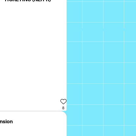
8
ension