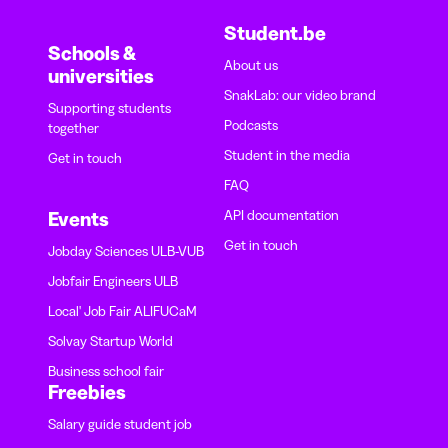
Student.be
Schools &
About us
universities
SnakLab: our video brand
Supporting students
Podcasts
together
Student in the media
Get in touch
FAQ
API documentation
Events
Get in touch
Jobday Sciences ULB-VUB
Jobfair Engineers ULB
Local' Job Fair ALIFUCaM
Solvay Startup World
Business school fair
Freebies
Salary guide student job