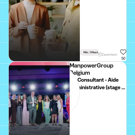
Min. 1 Month
Full Time
Zaventem
50
ManpowerGroup
Belgium
HR Consultant - Aide
Administrative (stage -
student)