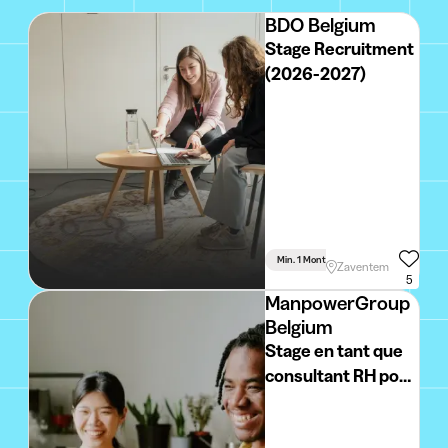
BDO Belgium
Stage Recruitment
(2026-2027)
Min. 1 Month
Full Time
Zaventem
5
ManpowerGroup
Belgium
Stage en tant que
consultant RH pour
l'été 2026 au sein
de Manpower