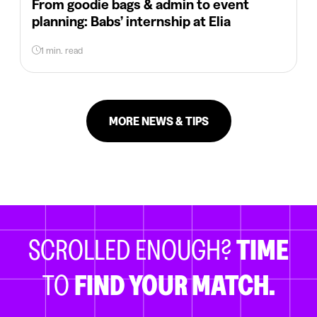
From goodie bags & admin to event
planning: Babs’ internship at Elia
1 min. read
MORE NEWS & TIPS
SCROLLED ENOUGH?
TIME
TO
FIND YOUR MATCH.