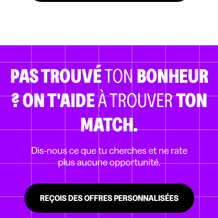
PAS TROUVÉ
TON
BONHEUR
?
ON T'AIDE
À TROUVER
TON
MATCH.
Dis-nous ce que tu cherches et ne rate
plus aucune opportunité.
REÇOIS DES OFFRES PERSONNALISÉES