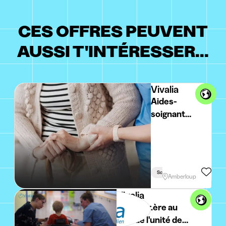
CES OFFRES PEUVENT
AUSSI T'INTÉRESSER...
Vivalia
Aides-
soignants
(M/F) en
Maison de
Repos et
de Soins -
Sciences De La Santé
Amberloup
Amberloup
Vivalia
Infirmier.ère au
sein de l'unité de