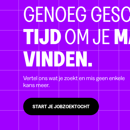
GENOEG GES
TIJD
OM JE
M
VINDEN.
Vertel ons wat je zoekt en mis geen enkele
kans meer.
START JE JOBZOEKTOCHT