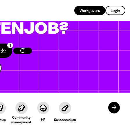
NL
Werkgevers
Login
ENJOB?
1
Community
rtup
HR
Schoonmaken
management