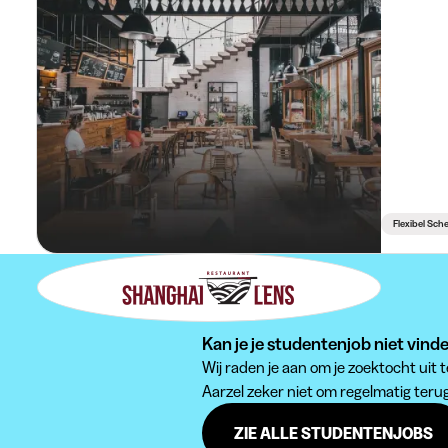
Flexibel Sc
Kan je je studentenjob niet vind
Wij raden je aan om je zoektocht uit
Aarzel zeker niet om regelmatig teru
ZIE ALLE STUDENTENJOBS