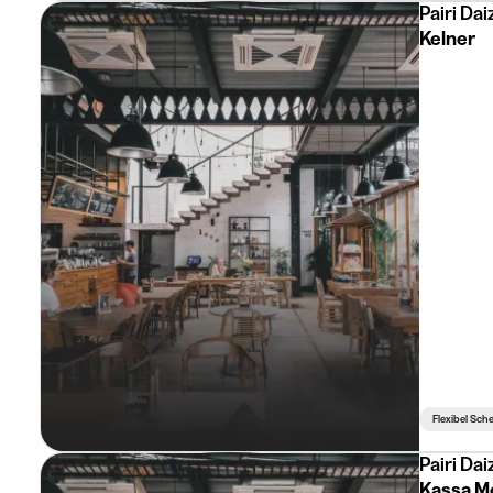
Pairi Dai
Kelner
Flexibel Sc
Pairi Dai
Kassa Me