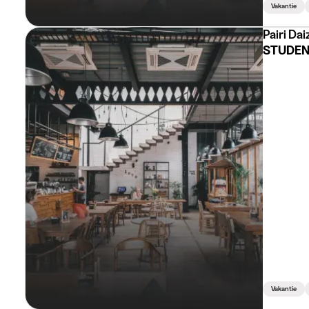
Vakantie
Pairi Dai
STUDEN
Vakantie