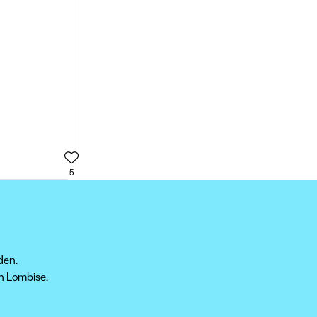
5
den.
in Lombise.