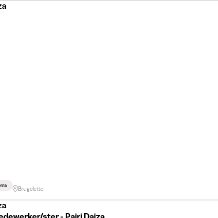
za
hema
Brugelette
za
dewerker/ster - Pairi Daiza