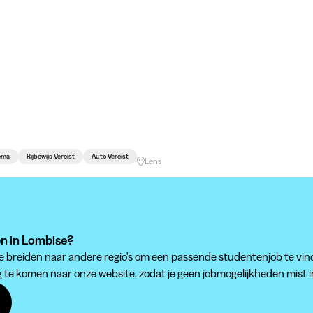
hema
Rijbewijs Vereist
Auto Vereist
Lens
en in Lombise?
 te breiden naar andere regio's om een passende studentenjob te vin
g te komen naar onze website, zodat je geen jobmogelijkheden mist 