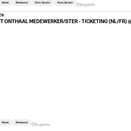
Week
Weekend
Fiets Vereist
Auto Vereist
Brugelette
za
T ONTHAAL MEDEWERKER/STER - TICKETING (NL/FR) @
Week
Weekend
Brugelette