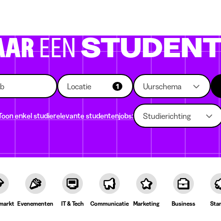
 die rekruteren
Studiekeuze
Koten
News
AAR
EEN
STUDENT
Locatie
Uurschema
1
Toon enkel studierelevante studentenjobs:
Studierichting
markt
Evenementen
IT & Tech
Communicatie
Marketing
Business
Sta