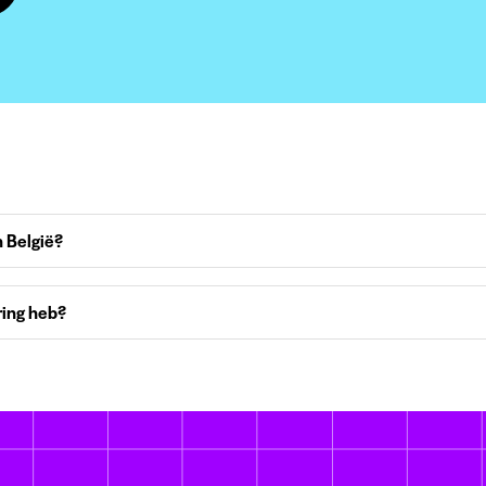
 België?
ring heb?