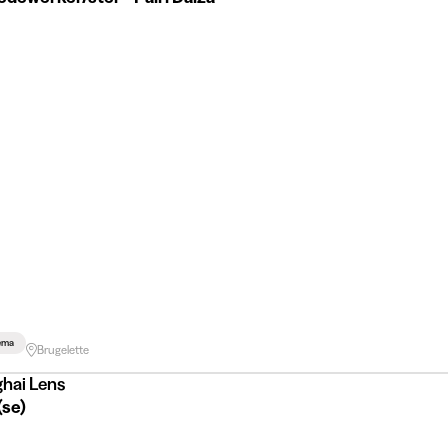
hema
Brugelette
hai Lens
(se)