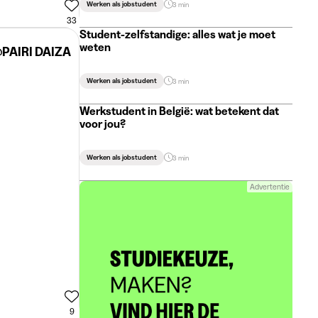
Werken als jobstudent
3 min
33
Student-zelfstandige: alles wat je moet
weten
PAIRI DAIZA
Werken als jobstudent
3 min
Werkstudent in België: wat betekent dat
voor jou?
Werken als jobstudent
3 min
Advertentie
9