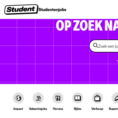
Studentenjobs
Stages
Startersjobs
Bedrijven
OP ZOEK N
Impact
Vakantiejobs
Horeca
Bijles
Verkoop
Super