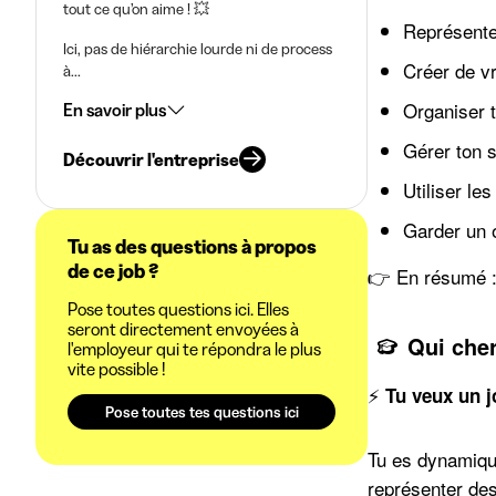
tout ce qu’on aime ! 💥
Représente
Ici, pas de hiérarchie lourde ni de process
Créer de vr
à...
Organiser t
En savoir plus
Gérer ton s
Découvrir l'entreprise
Utiliser le
Garder un œ
Tu as des questions à propos
de ce job ?
👉 En résumé : 
Pose toutes questions ici. Elles
seront directement envoyées à
Qui che
l'employeur qui te répondra le plus
vite possible !
⚡️
Tu veux un j
Pose toutes tes questions ici
Tu es dynamique
représenter de