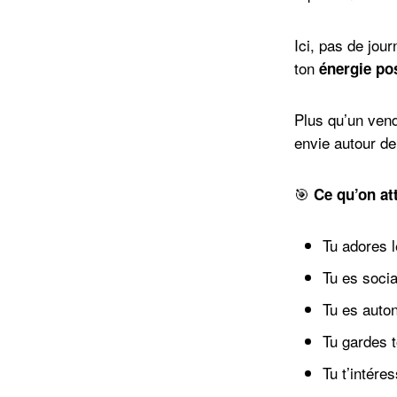
Ici, pas de jou
ton
énergie pos
Plus qu’un ven
envie autour de
🎯
Ce qu’on att
Tu adores l
Tu es sociab
Tu es auton
Tu gardes 
Tu t’intér