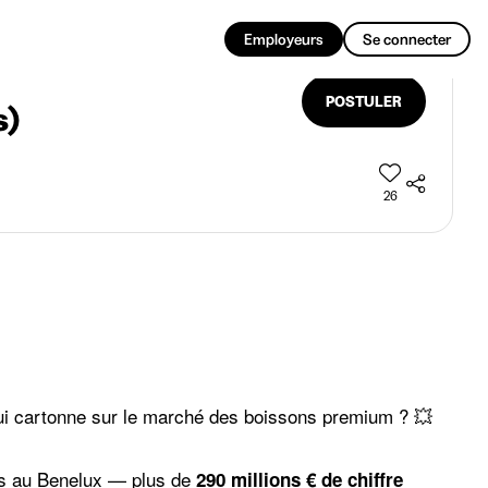
FR
Employeurs
Se connecter
POSTULER
s)
26
 qui cartonne sur le marché des boissons premium ? 💥
ues au Benelux — plus de
290 millions € de chiffre