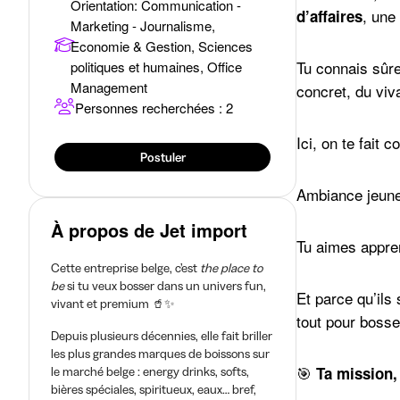
Orientation
:
Communication -
, une
d’affaires
Marketing - Journalisme,
Economie & Gestion, Sciences
Tu connais sûre
politiques et humaines, Office
Management
concret, du viva
Personnes recherchées : 2
Ici, on te fait 
Postuler
Ambiance jeune,
À propos de Jet import
Tu aimes apprend
Cette entreprise belge, c’est
the place to
be
si tu veux bosser dans un univers fun,
Et parce qu’ils 
vivant et premium 🥤✨
tout pour bosse
Depuis plusieurs décennies, elle fait briller
les plus grandes marques de boissons sur
🎯
Ta mission, 
le marché belge : energy drinks, softs,
bières spéciales, spiritueux, eaux… bref,