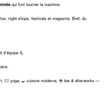
qui font tourner la machine.
onnés
os, night shops, festivals et magasins. Bref, du
it d’équipe 💪
aire.
sport, 🧘‍♀️ yoga, 🍳 cuisine moderne, 🍻 bar & afterworks —