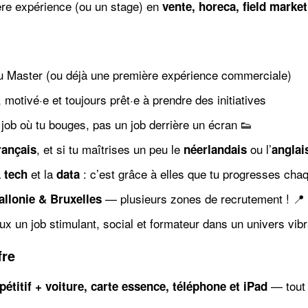
re expérience (ou un stage) en
vente, horeca, field marke
u Master (ou déjà une première expérience commerciale)
 motivé·e et toujours prêt·e à prendre des initiatives
job où tu bouges, pas un job derrière un écran 👟
, et si tu maîtrises un peu le
ou l’
rançais
néerlandais
anglai
a
et la
: c’est grâce à elles que tu progresses chaq
tech
data
— plusieurs zones de recrutement ! 📍
llonie & Bruxelles
ux un job stimulant, social et formateur dans un univers vibr
fre
— tout 
étitif + voiture, carte essence, téléphone et iPad