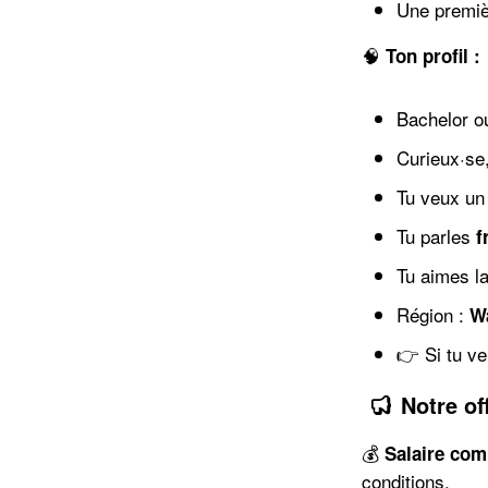
Une premiè
🧠
Ton profil :
Bachelor o
Curieux·se,
Tu veux un 
Tu parles
f
Tu aimes l
Région :
Wa
👉 Si tu ve
Notre of
💰
Salaire comp
conditions.