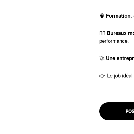
🧠
Formation, 
🏋️‍♀️
Bureaux mo
performance.
🚀
Une entrepr
👉 Le job idéal
PO