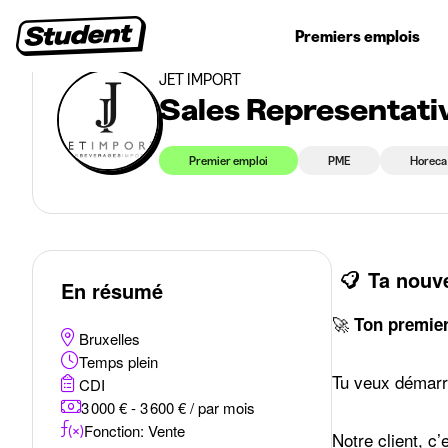
>
>
Premiers emplois
Communication - Marketing - Journalisme
Sales Representative N
Jobs étudiants
Stages
Premiers emplois
Entr
JET IMPORT
Sales Representativ
Premier emploi
PME
Horeca
Ta nouv
En résumé
🚀
Ton premier
Bruxelles
Temps plein
Tu veux démarre
CDI
3 000 € - 3 600 € / par mois
Fonction: Vente
Notre client, c