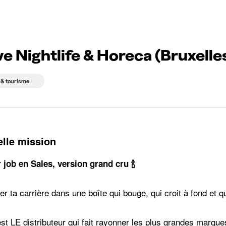
ightlife & Horeca (Bruxelles)
eprises qui recrutent
Choix d'études
Kots
News
e Nightlife & Horeca (Bruxelle
 & tourisme
elle mission
 job en Sales, version grand cru 🍾
r ta carrière dans une boîte qui bouge, qui croit à fond et
’est LE distributeur qui fait rayonner les plus grandes marq