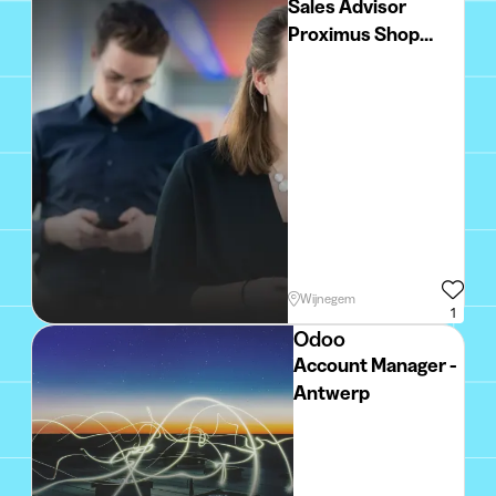
Sales Advisor
Proximus Shop
(Wijnegem)
Wijnegem
1
Odoo
Account Manager -
Antwerp