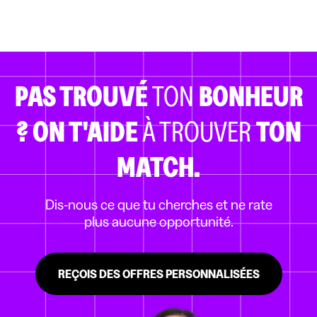
PAS TROUVÉ
TON
BONHEUR
?
ON T'AIDE
À TROUVER
TON
MATCH.
Dis-nous ce que tu cherches et ne rate
plus aucune opportunité.
REÇOIS DES OFFRES PERSONNALISÉES