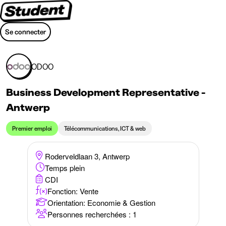
Se connecter
ODOO
Business Development Representative -
Antwerp
Premier emploi
Télécommunications, ICT & web
Roderveldlaan 3, Antwerp
Temps plein
CDI
Fonction: Vente
Orientation
:
Economie & Gestion
Personnes recherchées : 1