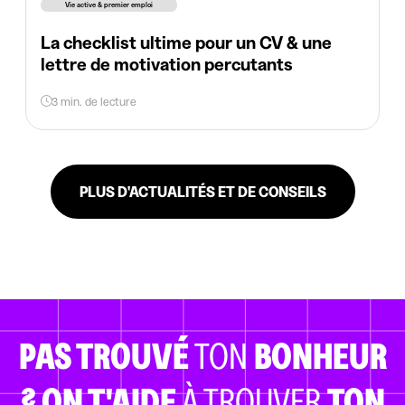
Vie active & premier emploi
La checklist ultime pour un CV & une
lettre de motivation percutants
3 min. de lecture
PLUS D'ACTUALITÉS ET DE CONSEILS
PAS TROUVÉ
TON
BONHEUR
?
ON T'AIDE
À TROUVER
TON