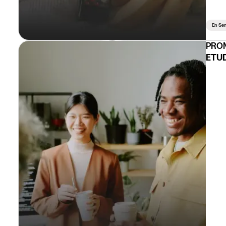
En Se
PROM
ETUD