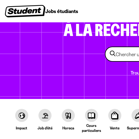
Jobs étudiants
Stages
Premiers emplois
Entr
À LA RECH
Trou
Cours
Impact
Job d'été
Horeca
Vente
Superm
particuliers