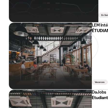
En Se
LEM Int
ÉTUDIAN
Vacances
DaJobs
Etudiant