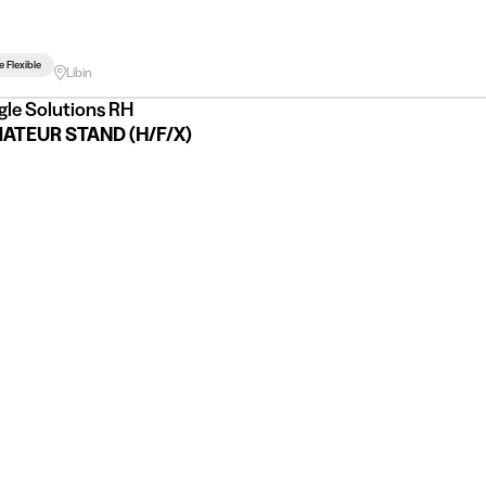
e Flexible
Libin
gle Solutions RH
ATEUR STAND (H/F/X)