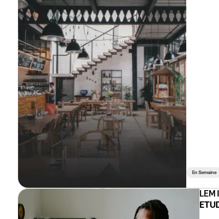
En Semaine
LEM 
ETUD