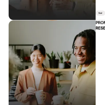
Soir
PROM
RESE