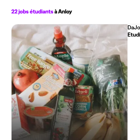
22 jobs étudiants
à Anloy
DaJo
Etud