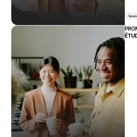
Vacan
PROM
ÉTUD