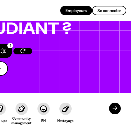
FR
Employeurs
Se connecter
UDIANT ?
1
Community
t-ups
RH
Nettoyage
management