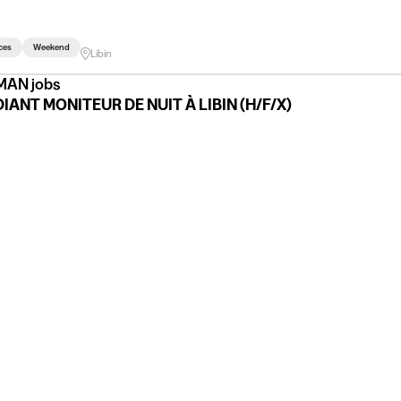
ces
Weekend
Libin
AN jobs
IANT MONITEUR DE NUIT À LIBIN (H/F/X)