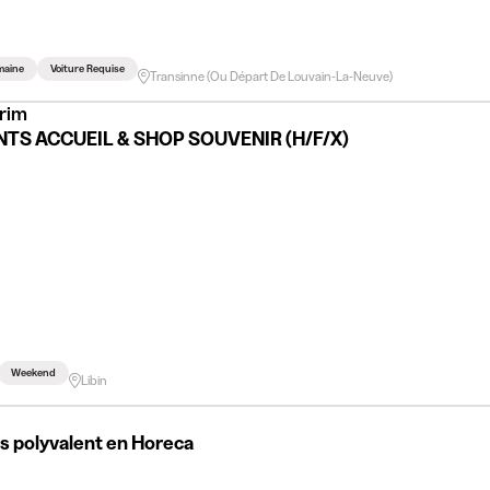
maine
Voiture Requise
Transinne (ou Départ De Louvain-La-Neuve)
érim
TS ACCUEIL & SHOP SOUVENIR (H/F/X)
Weekend
Libin
s polyvalent en Horeca