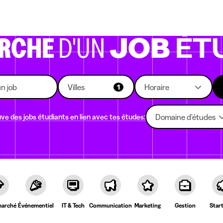
eprises qui recrutent
Choix d'études
Kots
News
ERCHE
D'UN
JOB
ÉT
Villes
Horaire
1
ve des jobs étudiants en lien avec tes études:
Domaine d'études
arché
Événementiel
IT & Tech
Communication
Marketing
Gestion
Star