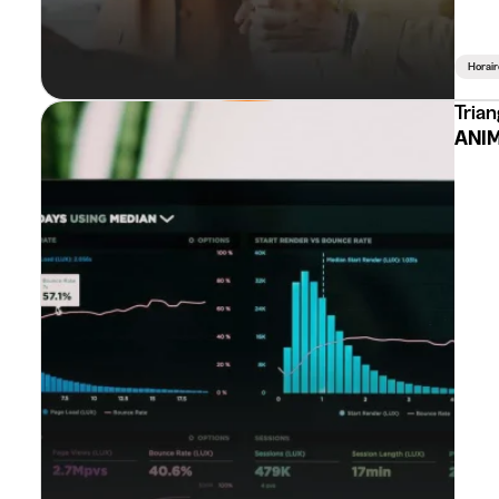
Horair
Trian
ANIM