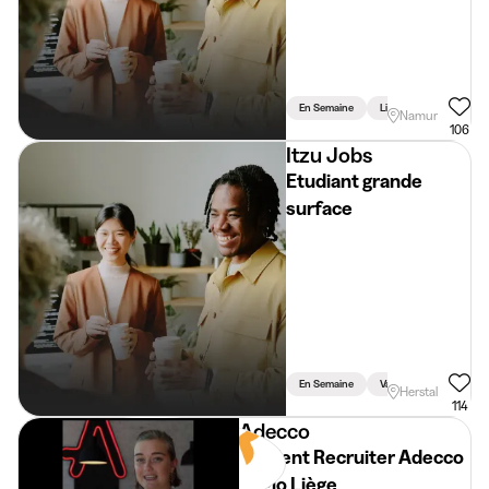
En Semaine
Lié Aux Études
Namur
106
Itzu Jobs
Etudiant grande
surface
En Semaine
Vacances
Weeke
Herstal
114
Adecco
Student Recruiter Adecco
Regio Liège