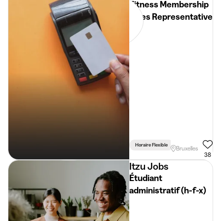
Fitness Membership
Sales Representative
Horaire Flexible
Lié Aux Études
Bruxelles
38
Itzu Jobs
Étudiant
administratif (h-f-x)