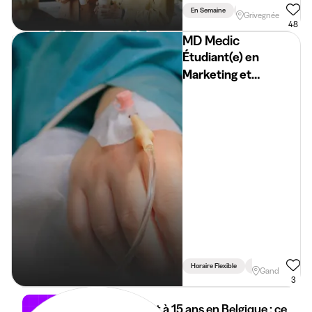
En Semaine
Lié Aux Études
Grivegnée
48
MD Medic
Étudiant(e) en
Marketing et
Communication
Horaire Flexible
Permis Requis
Gand
3
Job étudiant à 15 ans en Belgique : ce