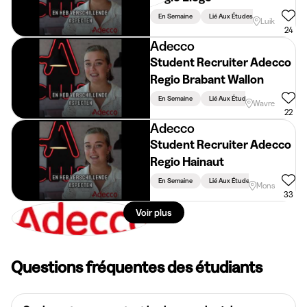
En Semaine
Lié Aux Études
Luik
24
Adecco
Student Recruiter Adecco
Regio Brabant Wallon
En Semaine
Lié Aux Études
Wavre
22
Adecco
Student Recruiter Adecco
Regio Hainaut
En Semaine
Lié Aux Études
Mons
33
Voir plus
Questions fréquentes des étudiants