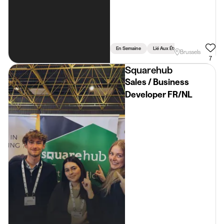
En Semaine
Lié Aux Études
Brussels
7
Squarehub
Sales / Business
Developer FR/NL