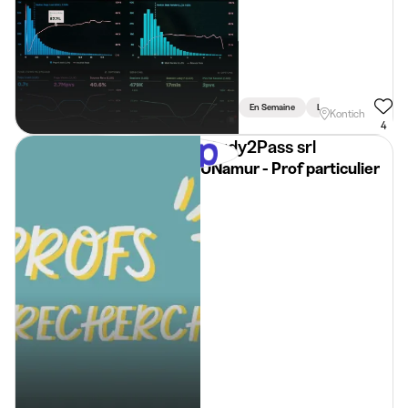
En Semaine
Lié Aux Études
Kontich
4
Study2Pass srl
UNamur - Prof particulier