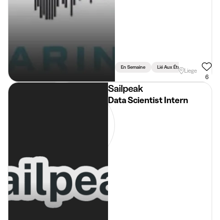
En Semaine
Lié Aux Études
Liege
6
Sailpeak
Data Scientist Intern