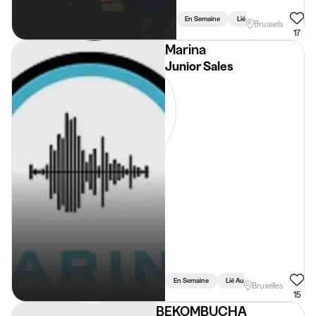
En Semaine
Lié Aux Études
Brussels
17
Marina
Junior Sales
En Semaine
Lié Aux Études
Bruxelles
15
BEKOMBUCHA