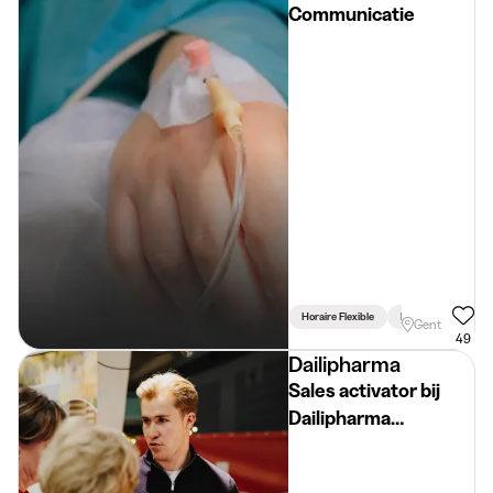
Communicatie
Horaire Flexible
Permis Requis
Gent
49
Dailipharma
Sales activator bij
Dailipharma
(deeltijds, flexibel)