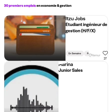
30 premiers emplois
en economie & gestion
Itzu Jobs
Etudiant ingénieur de
gestion (H/F/X)
En Semaine
Permis Requis
Voi
Namur
27
Marina
Junior Sales