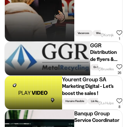
Vacances
Weekend
En Semai
Kortrijk
1
GGR
Distribution
de flyers &
Prospection
En Semaine
Lié Aux É
Bruxelles
téléphonique
26
Yourent Group SA
Marketing Digital - Let's
boost the sales !
Horaire Flexible
Lié Aux Études
La Hulpe
8
Banqup Group
Service Coordinator