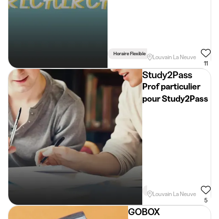
Horaire Flexible
Lié Aux Études
Louvain La Neuve
11
Study2Pass
Prof particulier
pour Study2Pass
Horaire Flexible
Lié Aux Étu
Louvain La Neuve
5
GOBOX