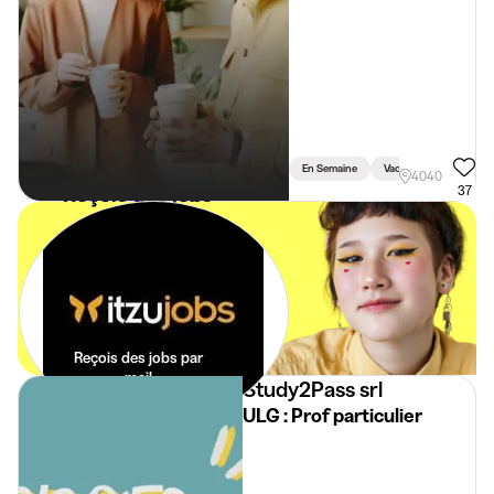
En Semaine
Vacances
Weeke
4040
Reçois des jobs
37
étudiants
spécialement
pour toi dans ta
boite mail. Sans
effort.
Reçois des jobs par
mail
Study2Pass srl
ULG : Prof particulier