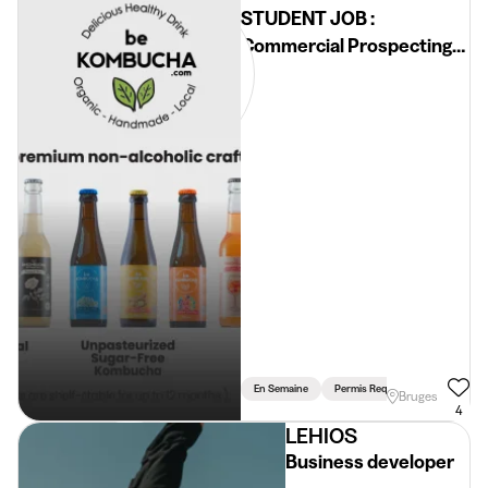
STUDENT JOB :
Commercial Prospecting
for a Healthy Drink –
Bruges / Antwerpen /
Brussels / Gent / Leuven /
Liège
En Semaine
Permis Requis
Voiture Requ
Bruges
4
LEHIOS
Business developer