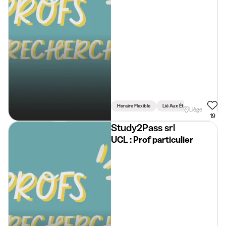
Horaire Flexible
Lié Aux Études
Liège
19
Study2Pass srl
UCL : Prof particulier