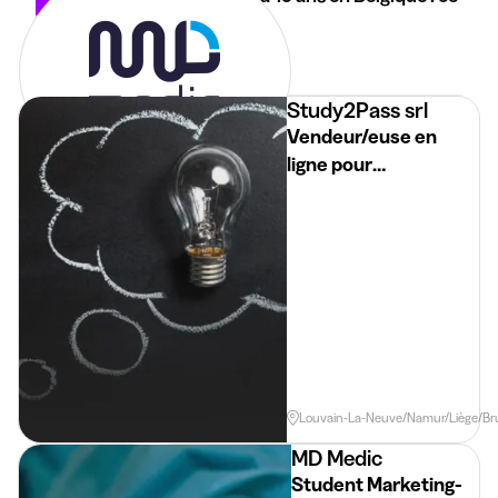
qui change
14 mai 2026
3 min
•
Study2Pass srl
Vendeur/euse en
ligne pour
Study2Pass
Horaire Flexible
Lié Aux Études
Louvain-La-Neuve/Namur/Liège/Bru
MD Medic
Student Marketing-