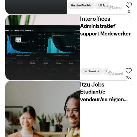
Horaire Flexible
Lié Aux Études
Namur
3
Interoffices
Administratief
support Medewerker
En Semaine
Lié Aux Études
Brussel
106
Itzu Jobs
Etudiant/e
vendeur/se région
HERVE