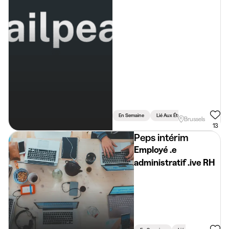
En Semaine
Lié Aux Études
Brussels
13
Peps intérim
Employé .e
administratif .ive RH