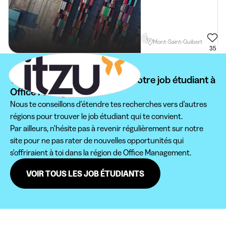
En Semaine
Lié Aux Études
Mont-Saint-Guibert
35
Vous ne pouvez pas trouver votre job étudiant à
Office Management ?
Nous te conseillons d'étendre tes recherches vers d'autres
régions pour trouver le job étudiant qui te convient.
Par ailleurs, n'hésite pas à revenir régulièrement sur notre
site pour ne pas rater de nouvelles opportunités qui
s'offriraient à toi dans la région de Office Management.
VOIR TOUS LES JOB ÉTUDIANTS