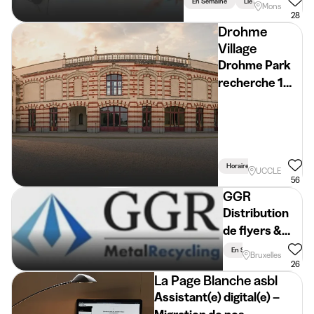
En Semaine
Lié Aux Études
Mons
28
Drohme
Village
Drohme Park
recherche 1
étudiant(e)
pour rejoindre
la Team !
Horaire Flexible
Lié Aux
UCCLE
56
GGR
Distribution
de flyers &
Prospection
En Semaine
Lié Aux É
Bruxelles
téléphonique
26
La Page Blanche asbl
Assistant(e) digital(e) –