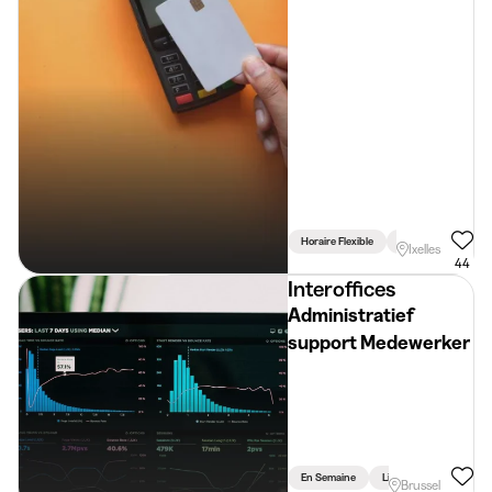
Horaire Flexible
Lié Aux Études
Ixelles
44
Interoffices
Administratief
support Medewerker
En Semaine
Lié Aux Études
Brussel