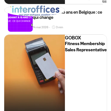
106
Job étudiant à 15 ans en Belgique : ce
qui change
14 mai 2026
3 min
•
GOBOX
Fitness Membership
Sales Representative