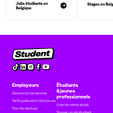
Jobs étudiants en
Stages en Bel
Belgique
Employeurs
Étudiants
& jeunes
Découvrez nos services
professionnels
Tarifs publication d’annonces
Crée ton alerte de job
Pour les startups
Trouver un job étudiant