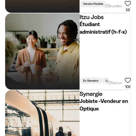
Horaire Flexible
Lié Aux Études
Bruxelles
38
Itzu Jobs
Étudiant
administratif (h-f-x)
En Semaine
Lié Aux Études
Namur
106
Synergie
Jobiste -Vendeur en
Optique