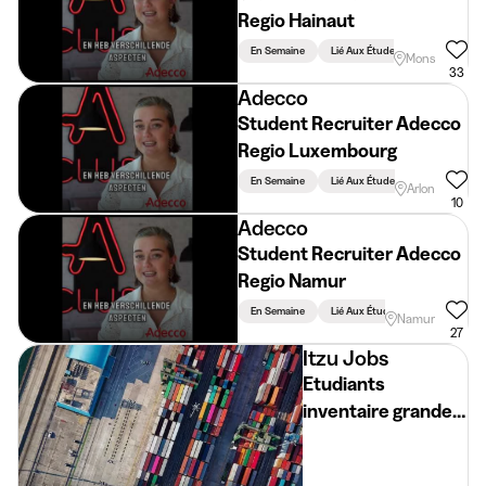
Regio Hainaut
En Semaine
Lié Aux Études
Mons
33
Adecco
Student Recruiter Adecco
Regio Luxembourg
En Semaine
Lié Aux Études
Arlon
10
Adecco
Student Recruiter Adecco
Regio Namur
En Semaine
Lié Aux Études
Namur
27
Itzu Jobs
Etudiants
inventaire grande
surface