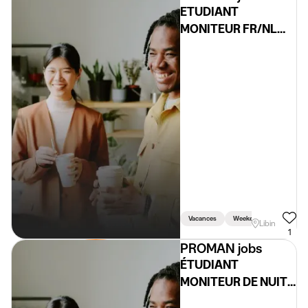
ETUDIANT
MONITEUR FR/NL
EURO SPACE
CENTER (H/F/X)
Vacances
Weekend
Libin
1
PROMAN jobs
ÉTUDIANT
MONITEUR DE NUIT
À LIBIN (H/F/X)