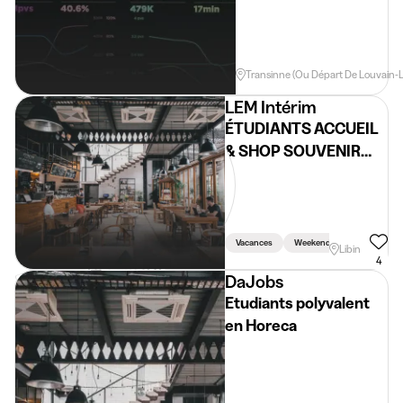
En Semaine
Voiture Requise
Transinne (ou Départ De Louvain-
LEM Intérim
ÉTUDIANTS ACCUEIL
& SHOP SOUVENIR
(H/F/X)
Vacances
Weekend
Libin
4
DaJobs
Etudiants polyvalent
en Horeca