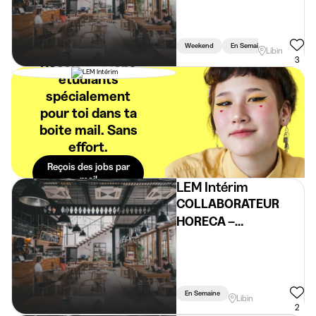
Weekend
En Semaine
Vacances
Libin
Reçois des jobs
3
étudiants
spécialement
pour toi dans ta
boite mail. Sans
effort.
Reçois des jobs par
mail
LEM Intérim
COLLABORATEUR
HORECA –
ÉTUDIANTS / FLEXI
EURO SPACE
CENTER(H/F/X)
En Semaine
Libin
2