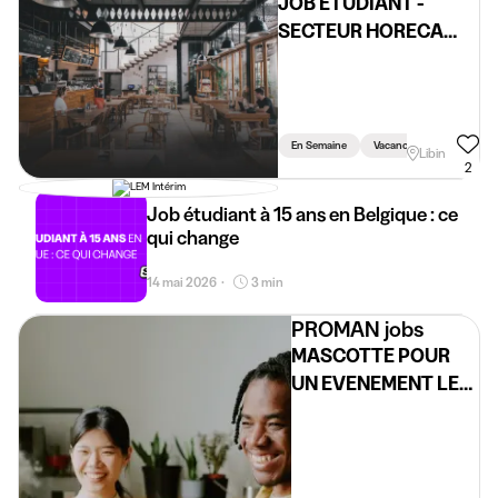
JOB ETUDIANT -
SECTEUR HORECA
(H/F/X)
En Semaine
Vacances
Weekend
Libin
2
Job étudiant à 15 ans en Belgique : ce
qui change
14 mai 2026
3 min
•
PROMAN jobs
MASCOTTE POUR
UN EVENEMENT LE
05/06 (H/F/X)