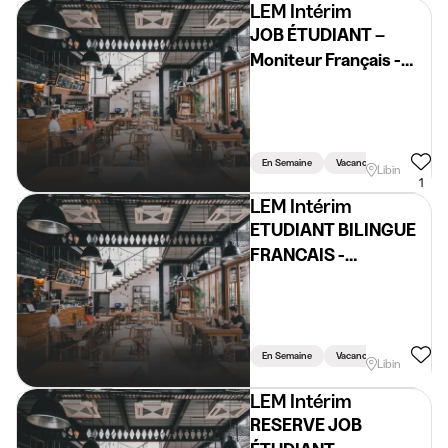
LEM Intérim
JOB ÉTUDIANT –
Moniteur Français -
Anglais (H/F/X)
En Semaine
Vacances
Weekend
Libin
1
LEM Intérim
ETUDIANT BILINGUE
FRANCAIS -
NEERLANDAIS (H/F/X)
En Semaine
Vacances
Weekend
Libin
LEM Intérim
RESERVE JOB