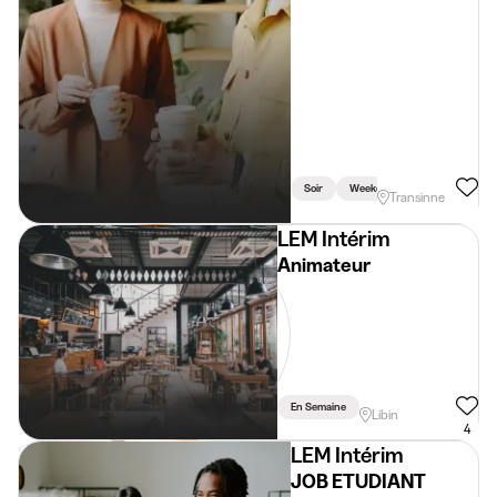
Soir
Weekend
Transinne
LEM Intérim
Animateur
En Semaine
Libin
4
LEM Intérim
JOB ETUDIANT