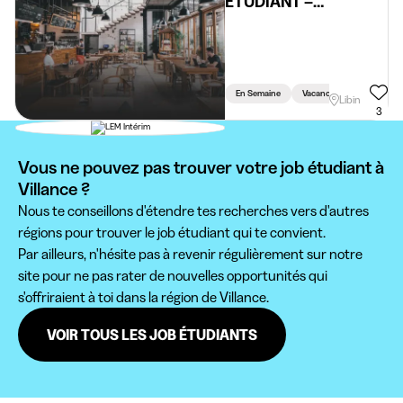
ÉTUDIANT –
MONITEUR /
ANIMATEUR LIBIN
(H/F/X)
En Semaine
Vacances
Weekend
Libin
3
Vous ne pouvez pas trouver votre job étudiant à
Villance ?
Nous te conseillons d'étendre tes recherches vers d'autres
régions pour trouver le job étudiant qui te convient.
Par ailleurs, n'hésite pas à revenir régulièrement sur notre
site pour ne pas rater de nouvelles opportunités qui
s'offriraient à toi dans la région de Villance.
VOIR TOUS LES JOB ÉTUDIANTS