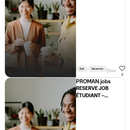
Soir
Vacances
Weekend
Libin
2
PROMAN jobs
RESERVE JOB
ÉTUDIANT –
MONITEUR /
ANIMATEUR (H/F/X)