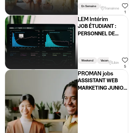
En Semaine
Weekend
Vacanc
Transinne
1
LEM Intérim
JOB ÉTUDIANT :
PERSONNEL DE
NETTOYAGE (H/F/X)
Weekend
Vacances
Libin
5
PROMAN jobs
ASSISTANT WEB
MARKETING JUNIOR
TRILINGUE (H/F/X)