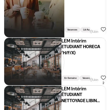
Vacances
Lié Aux Études
Libin
LEM Intérim
ETUDIANT HORECA
(H/F/X)
En Semaine
Vacances
Weekend
Libin
2
LEM Intérim
ÉTUDIANT
NETTOYAGE LIBIN
(H/F/X)