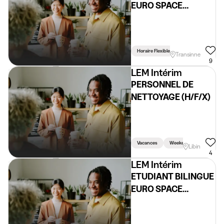
EURO SPACE
CENTER
Horaire Flexible
Transinne
9
LEM Intérim
PERSONNEL DE
NETTOYAGE (H/F/X)
Vacances
Weekend
Libin
4
LEM Intérim
ETUDIANT BILINGUE
EURO SPACE
CENTER (H/F/X)