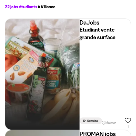
22 jobs étudiants
à Villance
DaJobs
Etudiant vente
grande surface
En Semaine
Maissin
1
PROMAN jobs