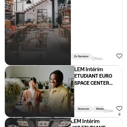
En Semaine
Redu
LEM Intérim
ETUDIANT EURO
SPACE CENTER
(H/F/X)
Vacances
Weekend
Libin
6
LEM Intérim