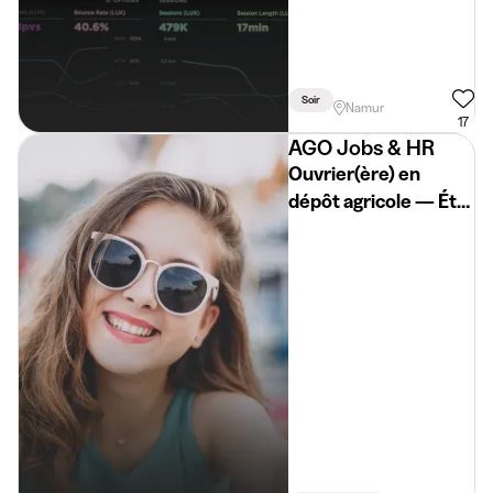
Soir
Namur
17
AGO Jobs & HR
Ouvrier(ère) en
dépôt agricole — Été
2026 🌾🌽