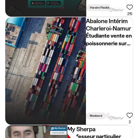
Horaire Flexible
Namur
215
Abalone Intérim
Charleroi-Namur
Étudiante vente en
poissonnerie sur
marchés (Namur &
Éghezée)
Weekend
Voiture Requise
Namur
2
My Sherpa
Professeur particulier