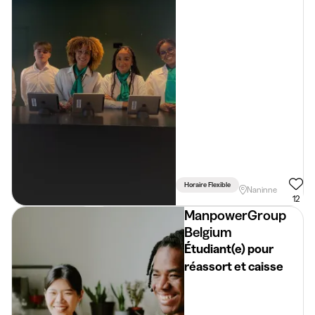
à Floreffe 🏁🔥
Horaire Flexible
Naninne
12
ManpowerGroup
Belgium
Étudiant(e) pour
réassort et caisse