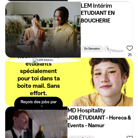
LEM Intérim
ETUDIANT EN
BOUCHERIE
En Semaine
Vacances
Weeke
Wépion
Reçois des jobs
25
étudiants
spécialement
pour toi dans ta
boite mail. Sans
effort.
Reçois des jobs par
mail
MD Hospitality
JOB ÉTUDIANT - Horeca &
Events - Namur