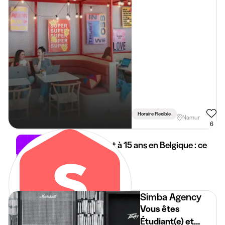
Horaire Flexible
Namur
6
Job étudiant à 15 ans en Belgique : ce
qui change
14 mai 2026
3 min
•
Simba Agency
Vous êtes
Étudiant(e) et