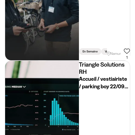
En Semaine
Vacances
Weeke
Namur
1
Triangle Solutions
RH
Accueil / vestiairiste
/ parking boy 22/09
(H/F/X)