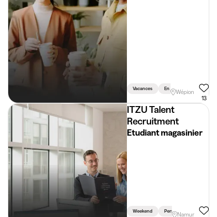
Vacances
En Semaine
Weeke
Wépion
13
ITZU Talent
Recruitment
Etudiant magasinier
Weekend
Permis Requis
Namur