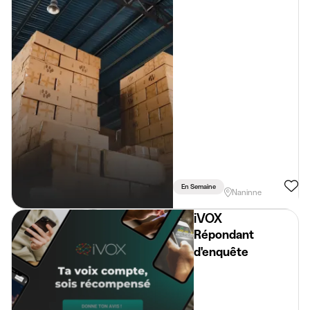
En Semaine
Naninne
iVOX
Répondant
d'enquête