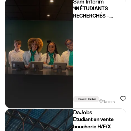
Sam Interim
🍽️ ÉTUDIANTS
RECHERCHÉS –
COMMIS DE SALLE 🍽️
Horaire Flexible
Naninne
DaJobs
Etudiant en vente
boucherie H/F/X