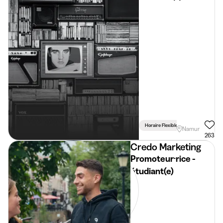
Cherchez un Job
Fun, Varié, Flexible
et Bien Payé?
Horaire Flexible
Namur
263
Credo Marketing
Promoteur·rice -
étudiant(e)