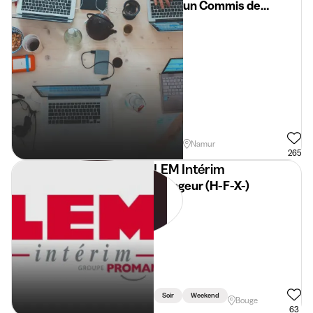
un Commis de
cuisine à Namur
Namur
265
LEM Intérim
Plongeur (H-F-X-)
Soir
Weekend
Bouge
63