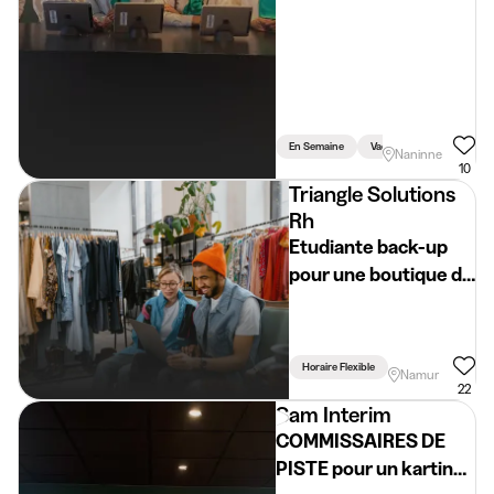
En Semaine
Vacances
Weekend
Naninne
10
Triangle Solutions
Rh
Etudiante back-up
pour une boutique de
mode sur Namur !
Horaire Flexible
Namur
22
Sam Interim
COMMISSAIRES DE
PISTE pour un karting