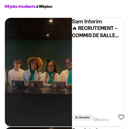
68 jobs étudiants
à Wépion
Sam Interim
🔥 RECRUTEMENT –
COMMIS DE SALLE
ÉVÉNEMENTIEL 🔥
En Semaine
Naninne