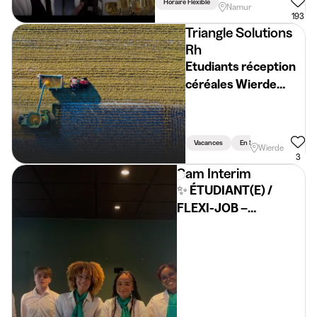
Horaire Flexible
Namur
193
Triangle Solutions
Rh
Etudiants réception
céréales Wierde
(H/F/X)
Vacances
En Semaine
Wierde
3
Sam Interim
✨ ÉTUDIANT(E) /
FLEXI-JOB –
TECHNICIEN(NE) DE
SURFACE ✨