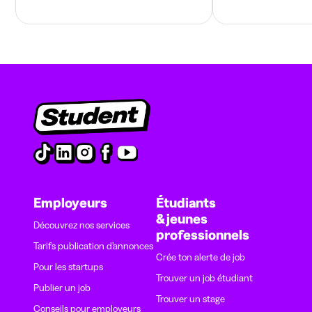
Employeurs
Étudiants
& jeunes
Découvrez nos services
professionnels
Tarifs publication d’annonces
Crée ton alerte de job
Pour les startups
Trouver un job étudiant
Publier un job
Trouver un stage
Conseils pour employeurs