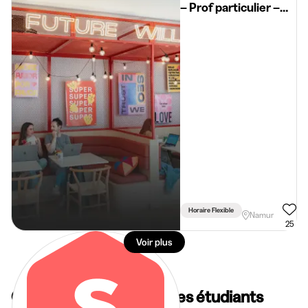
– Prof particulier –
20€ à 50€/h
Horaire Flexible
Namur
25
Voir plus
Questions fréquentes des étudiants