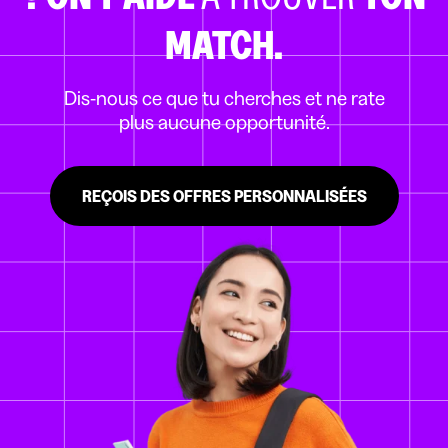
MATCH.
Dis-nous ce que tu cherches et ne rate
plus aucune opportunité.
REÇOIS DES OFFRES PERSONNALISÉES