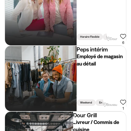
15/07 au 19/07) 🔥🎉
Horaire Flexible
Permis Requis
Dour
6
Peps intérim
Employé de magasin
au détail
Weekend
En Semaine
Boussu
1
Dour Grill
Livreur / Commis de
cuisine