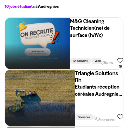
10 jobs étudiants
à Audregnies
M&G Cleaning
Technicien(ne) de
surface (h/f/x)
En Semaine
Vacances
Soir
Boussu
19
Triangle Solutions
Rh
Etudiants réception
céréales Audregnies
(H/F/X)
Vacances
En Semaine
Audregnies