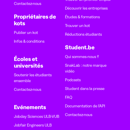
Contactez-nous
Découvrir les entreprises
Propriétaires de
Études & formations
kots
Trouver un kot
Publier un kot
Réductions étudiants
Infos & conditions
Student.be
Qui sommes-nous ?
Écoles et
universités
SnakLab : notre marque
vidéo
Soutenir les étudiants
Podcasts
ensemble
Student dans la presse
Contactez-nous
FAQ
Documentation de l'API
Evénements
Contactez-nous
Jobday Sciences ULB-VUB
Jobfair Engineers ULB