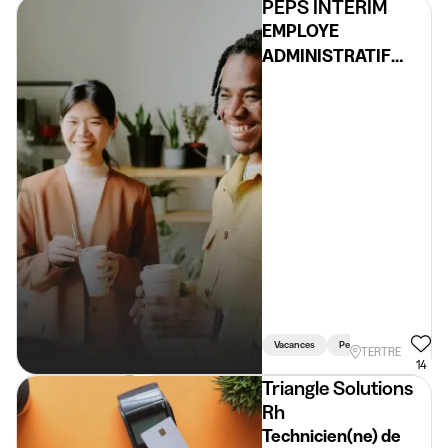
PEPS INTERIM
EMPLOYE
ADMINISTRATIF
H/F/X
Vacances
Permis Requis
Voitu
TERTRE
14
Triangle Solutions
Rh
Technicien(ne) de