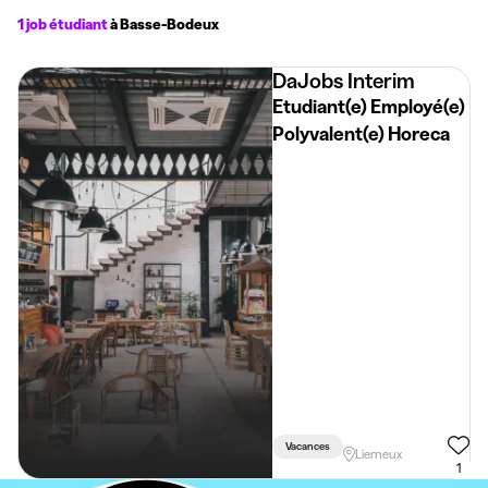
1 job étudiant
à Basse-Bodeux
DaJobs Interim
Etudiant(e) Employé(e)
Polyvalent(e) Horeca
Vacances
Lierneux
1