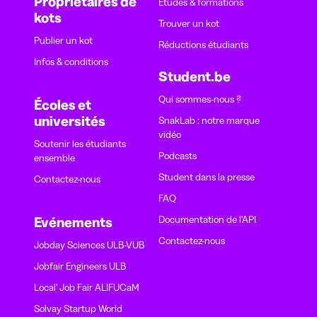
Propriétaires de
Études & formations
kots
Trouver un kot
Publier un kot
Réductions étudiants
Infos & conditions
Student.be
Qui sommes-nous ?
Écoles et
universités
SnakLab : notre marque
vidéo
Soutenir les étudiants
Podcasts
ensemble
Student dans la presse
Contactez-nous
FAQ
Documentation de l'API
Evénements
Contactez-nous
Jobday Sciences ULB-VUB
Jobfair Engineers ULB
Local' Job Fair ALIFUCaM
Solvay Startup World