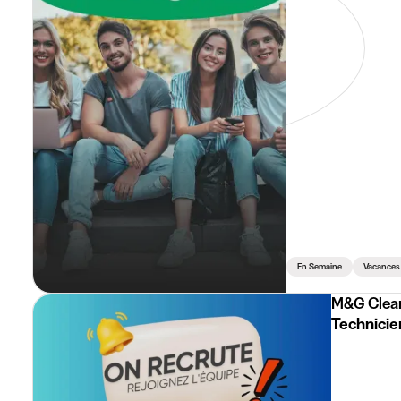
En Semaine
Vacances
M&G Clea
Technicien