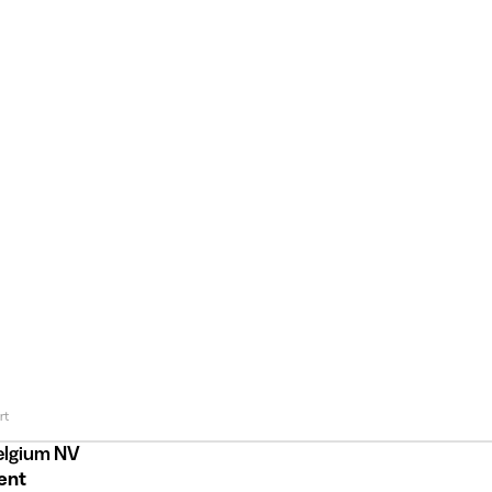
rt
elgium NV
lent