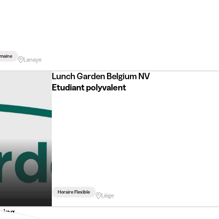
maine
Lanaye
Lunch Garden Belgium NV
Etudiant polyvalent
Horaire Flexible
Liège
ning