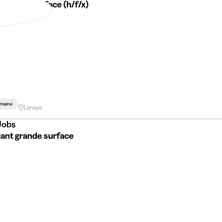
(ne) de surface (h/f/x)
maine
Lanaye
Jobs
iant grande surface