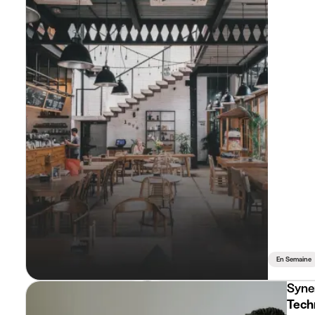
En Semaine
Syne
Tech