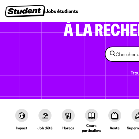
Jobs étudiants
Stages
Premiers emplois
Entr
À LA RECH
Trou
Cours
Impact
Job d'été
Horeca
Vente
Superm
particuliers