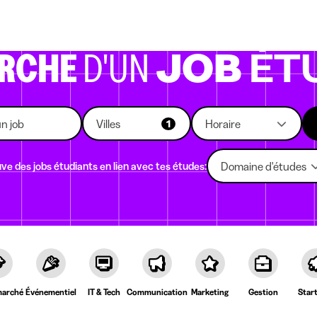
eprises qui recrutent
Choix d'études
Kots
News
ERCHE
D'UN
JOB
ÉT
Villes
Horaire
1
ve des jobs étudiants en lien avec tes études:
Domaine d'études
arché
Événementiel
IT & Tech
Communication
Marketing
Gestion
Star