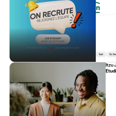
Technicien
Soir
En Se
Itzu 
Etud