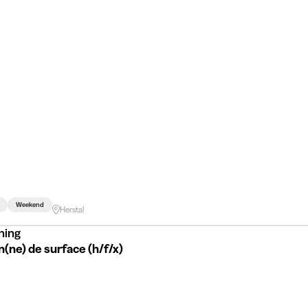
Weekend
Herstal
ning
(ne) de surface (h/f/x)