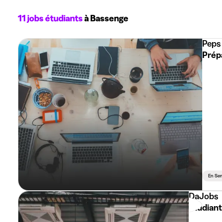
11 jobs étudiants
à Bassenge
Peps 
Prép
En Se
DaJobs
Etudiant