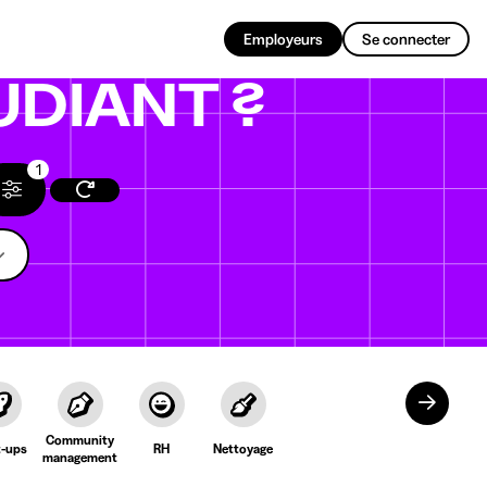
FR
Employeurs
Se connecter
UDIANT ?
1
Community
t-ups
RH
Nettoyage
management