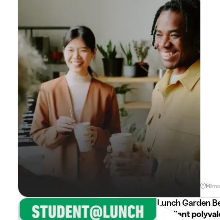
Milmo
Lunch Garden B
Etudiant polyva