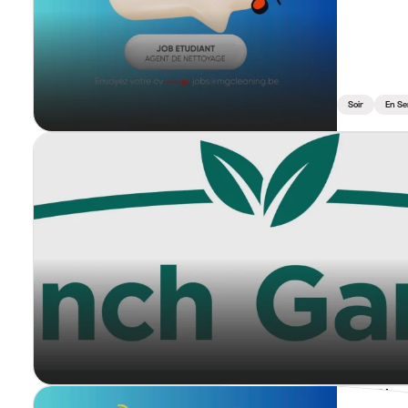
Soir
En Se
M&G Clea