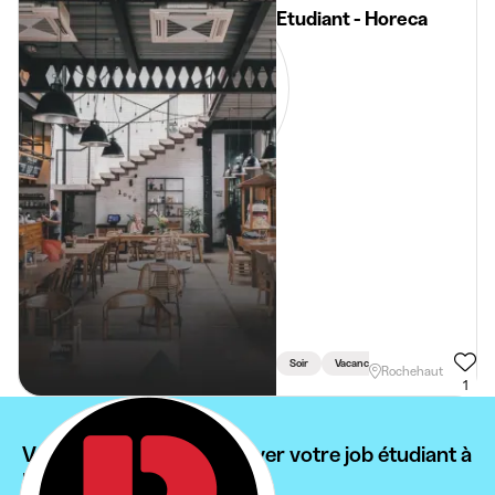
Etudiant - Horeca
Soir
Vacances
Weekend
Rochehaut
1
Vous ne pouvez pas trouver votre job étudiant à
Bellefontaine ?