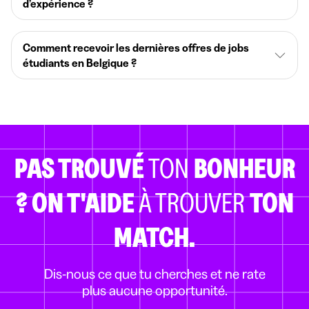
d’expérience ?
Comment recevoir les dernières offres de jobs
étudiants en Belgique ?
PAS TROUVÉ
TON
BONHEUR
?
ON T'AIDE
À TROUVER
TON
MATCH.
Dis-nous ce que tu cherches et ne rate
plus aucune opportunité.