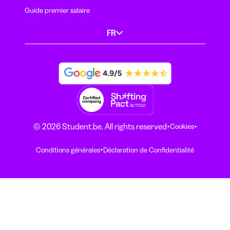
Guide premier salaire
FR
·
·
© 2026 Student.be. All rights reserved
Cookies
·
Conditions générales
Déclaration de Confidentialité