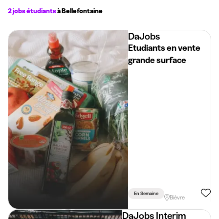
2 jobs étudiants
à Bellefontaine
DaJobs
Etudiants en vente
grande surface
En Semaine
Bièvre
DaJobs Interim