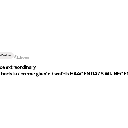
e Flexible
Edegem
ce extraordinary
 barista / creme glacée / wafels HAAGEN DAZS WIJNEG