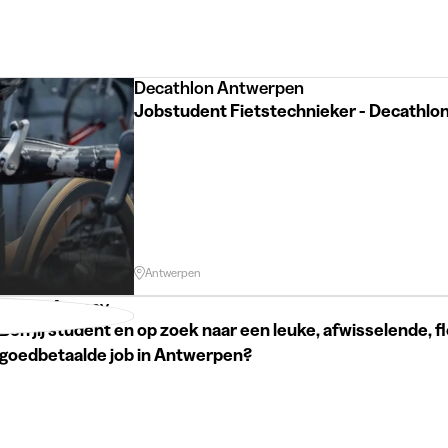
Decathlon Antwerpen
Jobstudent Fietstechnieker - Decathl
Antwerpen
Simba Agency
Ben jij student en op zoek naar een leuke, afwisselende, f
goedbetaalde job in Antwerpen?