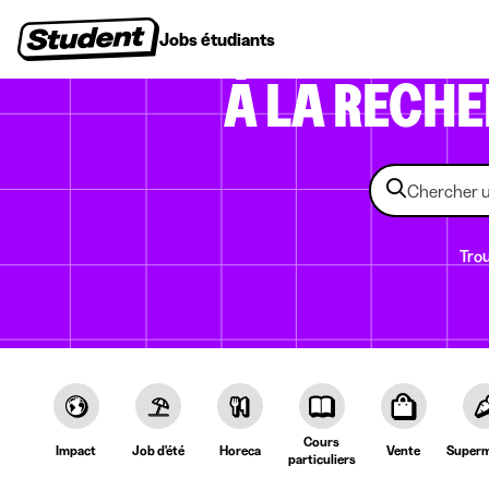
Jobs étudiants
Stages
Premiers emplois
Entr
À LA RECH
Trou
Cours
Impact
Job d'été
Horeca
Vente
Superm
particuliers