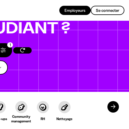
FR
Employeurs
Se connecter
UDIANT ?
1
Community
t-ups
RH
Nettoyage
management