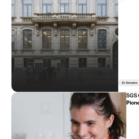
En Semaine
SGS 
Pione