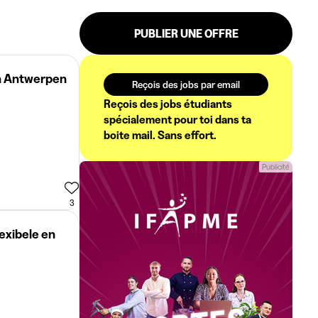
PUBLIER UNE OFFRE
on Antwerpen
Reçois des jobs par email
Reçois des jobs étudiants
spécialement pour toi dans ta
boite mail. Sans effort.
Publicité
3
lexibele en