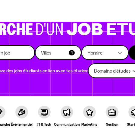
eprises qui recrutent
Choix d'études
Kots
News
ERCHE
D'UN
JOB
ÉT
Villes
Horaire
1
ve des jobs étudiants en lien avec tes études:
Domaine d'études
arché
Événementiel
IT & Tech
Communication
Marketing
Gestion
Star