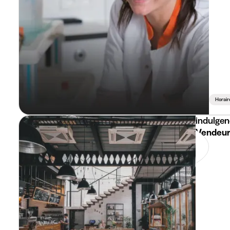
Horair
indulgen
Vendeur