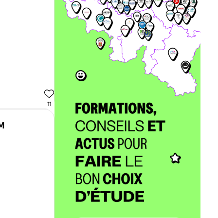
11
EM