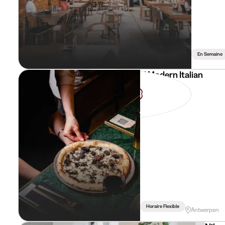
En Semaine
V Modern Italian
Waiter
Horaire Flexible
Antwerpen