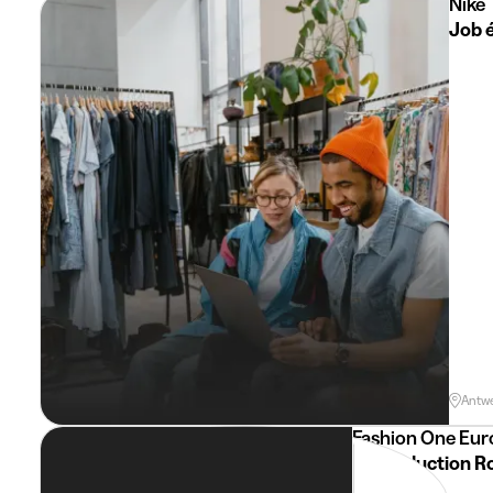
Nike
Job 
Antw
Fashion One Eu
AI Production R