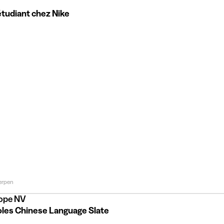
étudiant chez Nike
erpen
rope NV
oles Chinese Language Slate