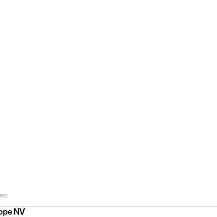
erp
rope NV