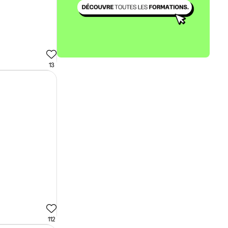
13
112