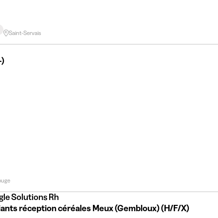
Saint-Servais
-)
ouge
gle Solutions Rh
iants réception céréales Meux (Gembloux) (H/F/X)