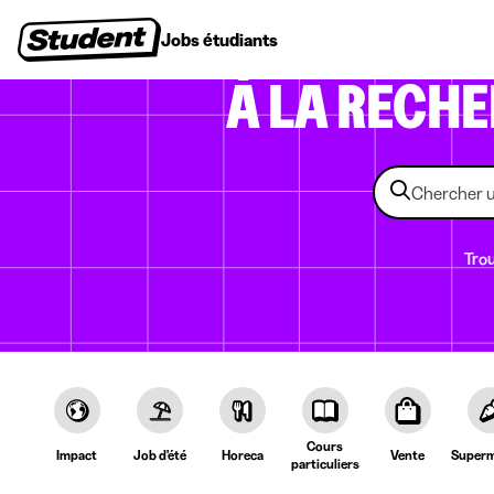
Jobs étudiants
Stages
Premiers emplois
Entr
À LA RECH
Trou
Cours
Impact
Job d'été
Horeca
Vente
Superm
particuliers