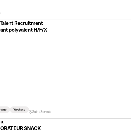
e
 Talent Recruitment
ant polyvalent H/F/X
maine
Weekend
Saint Servais
a.
ORATEUR SNACK