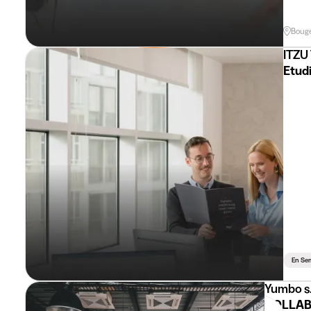
Boug
ITZU
Etudi
En Se
Yumbo s.
COLLAB