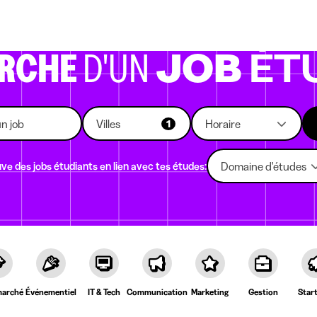
eprises qui recrutent
Choix d'études
Kots
News
ERCHE
D'UN
JOB
ÉT
Villes
Horaire
1
ve des jobs étudiants en lien avec tes études:
Domaine d'études
arché
Événementiel
IT & Tech
Communication
Marketing
Gestion
Star