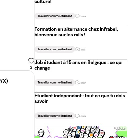
culture!
Travailler comme étudiant
2 min
Formation en alternance chez Infrabel,
bienvenue sur les rails !
Travailler comme étudiant
3 min
Job étudiant à 15 ans en Belgique : ce qui
change
2
F/X)
Travailler comme étudiant
3 min
Étudiant indépendant : tout ce que tu dois
savoir
Travailler comme étudiant
4 min
Publicité