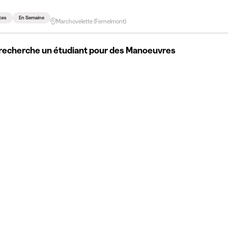
ces
En Semaine
Marchovelette (Fernelmont)
recherche un étudiant pour des Manoeuvres