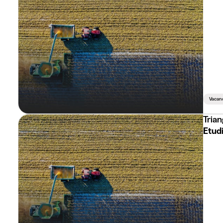
Vacan
Trian
Etud