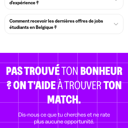
d’expérience ?
Comment recevoir les dernières offres de jobs
étudiants en Belgique ?
PAS TROUVÉ
TON
BONHEUR
?
ON T'AIDE
À TROUVER
TON
MATCH.
Dis-nous ce que tu cherches et ne rate
plus aucune opportunité.