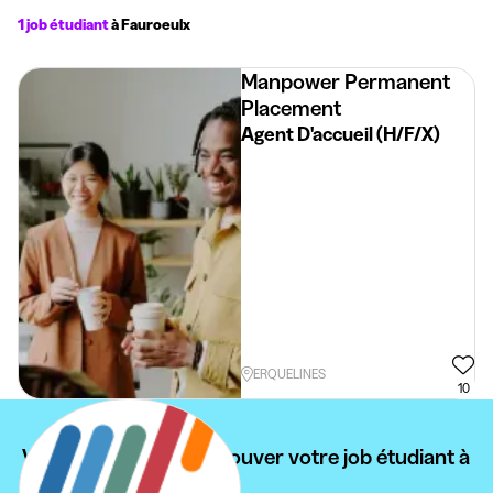
1 job étudiant
à Fauroeulx
Manpower Permanent
Placement
Agent D'accueil (H/F/X)
ERQUELINES
10
Vous ne pouvez pas trouver votre job étudiant à
Fauroeulx ?