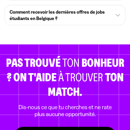
Comment recevoir les dernières offres de jobs
étudiants en Belgique ?
PAS TROUVÉ
TON
BONHEUR
?
ON T'AIDE
À TROUVER
TON
MATCH.
Dis-nous ce que tu cherches et ne rate
plus aucune opportunité.