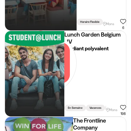
Horaire Flexible
Mons
6
Lunch Garden Belgium
NV
Etudiant polyvalent
En Semaine
Vacances
Weekend
Mons
198
The Frontline
Company