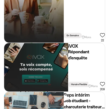
En Semaine
Mons
22
iVOX
Répondant
d'enquête
Horaire Flexible
Mons
209
Peps intérim
Job étudiant -
charcuterie traiteur -