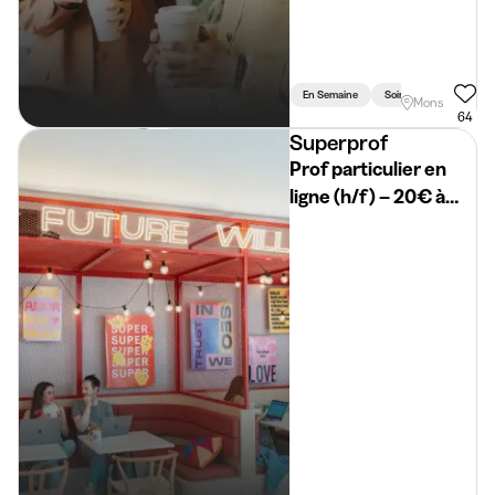
En Semaine
Soir
Weekend
Mons
64
Superprof
Prof particulier en
ligne (h/f) – 20€ à
50€/h