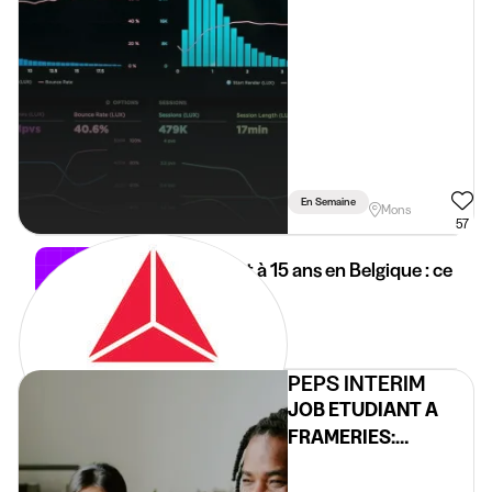
En Semaine
Mons
57
Job étudiant à 15 ans en Belgique : ce
qui change
14 mai 2026
3 min
•
PEPS INTERIM
JOB ETUDIANT A
FRAMERIES:
INVENTORISTE H/F