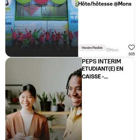
Hôte/hôtesse @Mons
Horaire Flexible
Mons
305
PEPS INTERIM
ETUDIANT(E) EN
CAISSE -
EVENEMENT 3
JOURS