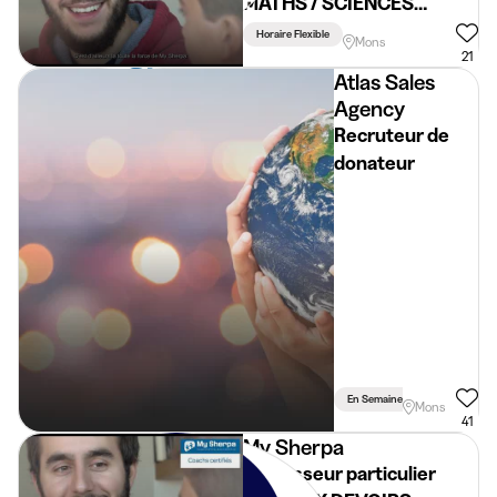
MATHS / SCIENCES
~19€/h - HAINAUT
Horaire Flexible
Mons
21
Atlas Sales
Agency
Recruteur de
donateur
En Semaine
Weekend
Mons
41
My Sherpa
Professeur particulier