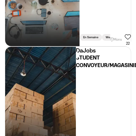
boussu
En Semaine
Weekend
Mons
22
DaJobs
STUDENT
CONVOYEUR/MAGASINI