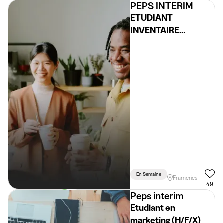
PEPS INTERIM
ETUDIANT
INVENTAIRE
MAGASIN - REGION
DE MONS
En Semaine
Frameries
49
Peps interim
Etudiant en
marketing (H/F/X)