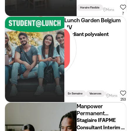
Horaire Flexible
Mons
7
Lunch Garden Belgium
NV
Etudiant polyvalent
En Semaine
Vacances
Weekend
Mons
253
Manpower
Permanent
Placement
Stagiaire IFAPME
Consultant Interim -