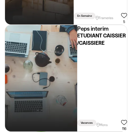
En Semaine
Frameries
5
Peps interim
ETUDIANT CAISSIER
/CAISSIERE
Vacances
Mons
116