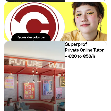
Reçois des jobs
étudiants
spécialement
pour toi dans ta
boite mail. Sans
effort.
Reçois des jobs par
mail
Superprof
Private Online Tutor
– €20 to €50/h