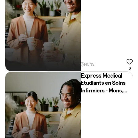
Mons
MONS
6
Express Medical
Etudiants en Soins
Infirmiers - Mons,
Tournai et La
Louvière