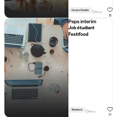
Horaire Flexible
Mons
13
Peps interim
Job étudiant
Festifood
Weekend
Mons
77