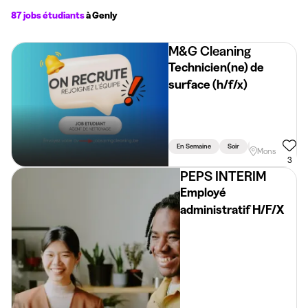
87 jobs étudiants
à Genly
M&G Cleaning
Technicien(ne) de
surface (h/f/x)
En Semaine
Soir
Vacances
Mons
3
PEPS INTERIM
Employé
administratif H/F/X