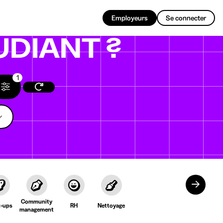
FR
Employeurs
Se connecter
UDIANT ?
1
Community
t-ups
RH
Nettoyage
management