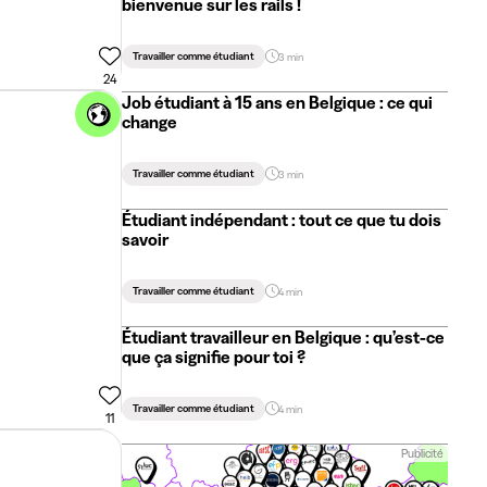
bienvenue sur les rails !
Travailler comme étudiant
3 min
24
Job étudiant à 15 ans en Belgique : ce qui
change
Travailler comme étudiant
3 min
Étudiant indépendant : tout ce que tu dois
savoir
Travailler comme étudiant
4 min
Étudiant travailleur en Belgique : qu’est-ce
que ça signifie pour toi ?
Travailler comme étudiant
4 min
11
Publicité