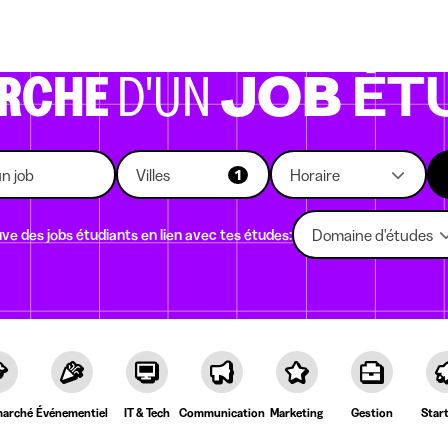
eprises qui recrutent
Choix d'études
Kots
News
ERCHE
D'UN
JOB
ÉT
Villes
Horaire
1
ve des jobs étudiants en lien avec tes études:
Domaine d'études
arché
Événementiel
IT & Tech
Communication
Marketing
Gestion
Star