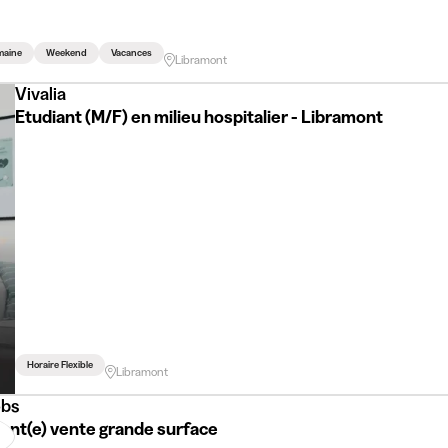
maine
Weekend
Vacances
Libramont
Vivalia
Etudiant (M/F) en milieu hospitalier - Libramont
Horaire Flexible
Libramont
bs
iant(e) vente grande surface