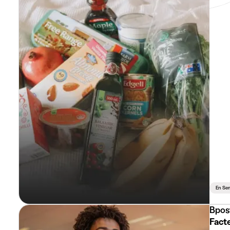
En Se
Bpos
Fact