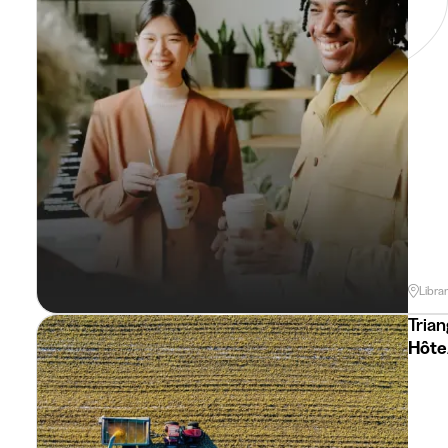
Libra
Trian
Hôte