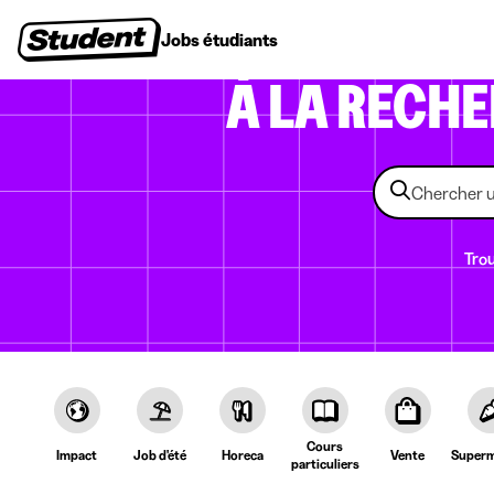
Jobs étudiants
Stages
Premiers emplois
Entr
À LA RECH
Trou
Cours
Impact
Job d'été
Horeca
Vente
Superm
particuliers