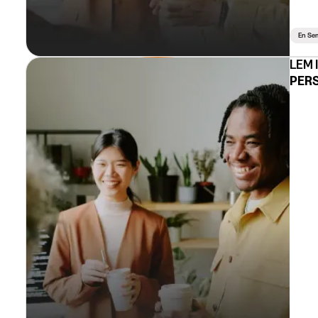
En Se
LEM 
PERS