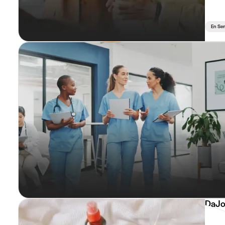
En Se
DaJo
Etud