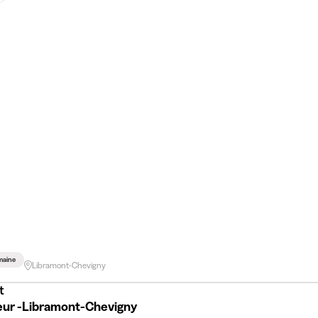
maine
Libramont-Chevigny
t
eur -Libramont-Chevigny