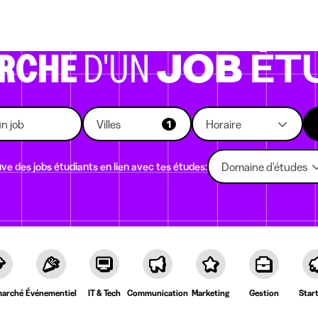
eprises qui recrutent
Choix d'études
Kots
News
ERCHE
D'UN
JOB
ÉT
Villes
Horaire
1
ve des jobs étudiants en lien avec tes études:
Domaine d'études
arché
Événementiel
IT & Tech
Communication
Marketing
Gestion
Star