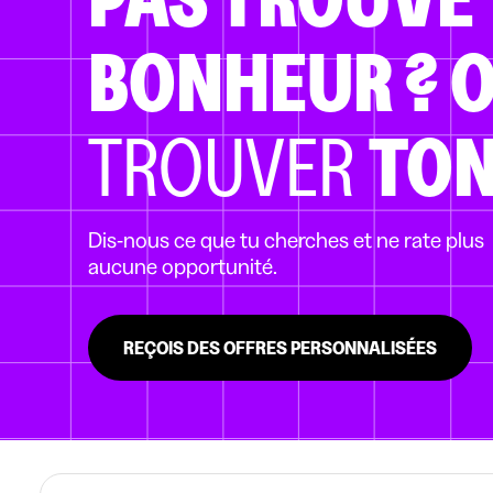
BONHEUR ?
O
TROUVER
TON
Dis-nous ce que tu cherches et ne rate plus
aucune opportunité.
REÇOIS DES OFFRES PERSONNALISÉES