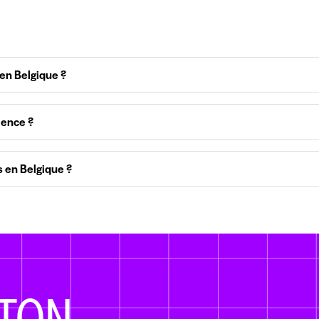
 en Belgique ?
ience ?
s en Belgique ?
TON