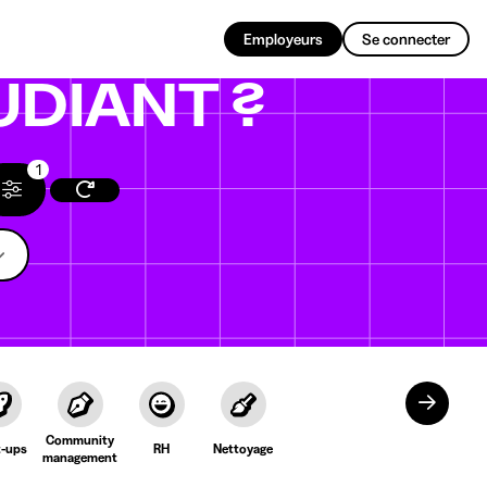
FR
Employeurs
Se connecter
UDIANT ?
1
Community
t-ups
RH
Nettoyage
management