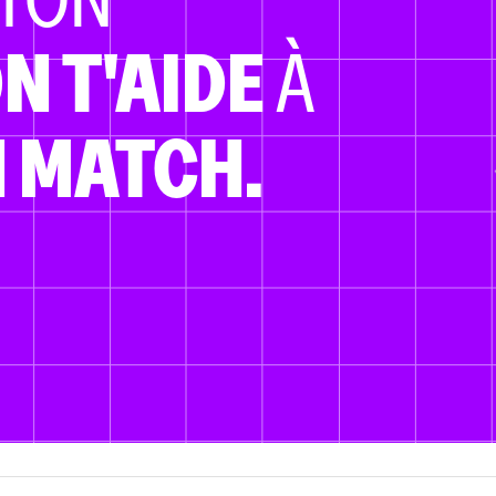
N T'AIDE
À
 MATCH.