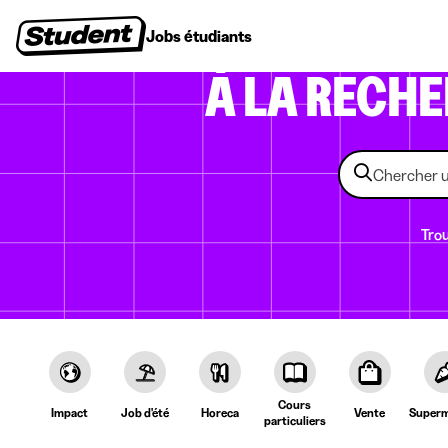
Jobs étudiants
Stages
Premiers emplois
Entr
À LA RECH
Trou
Cours
Impact
Job d'été
Horeca
Vente
Superm
particuliers