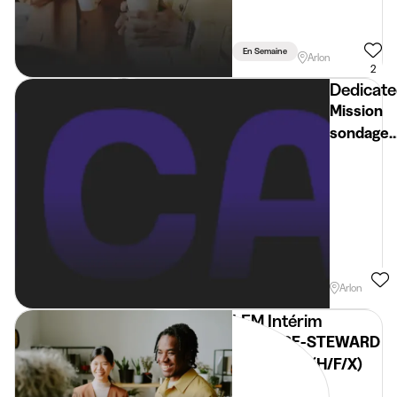
En Semaine
Arlon
2
Dedicat
Mission
sondage
et contac
client
En Semaine
Arlon
LEM Intérim
HOTESSE-STEWARD
D'ACCUEIL (H/F/X)