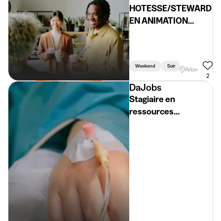
HOTESSE/STEWARD
EN ANIMATION
(H/F/X)
Weekend
Soir
Arlon
2
DaJobs
Stagiaire en
ressources
humaines (H/F/X)