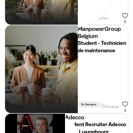
Weekend
Arlon
5
ManpowerGroup
Belgium
Student - Technicien
de maintenance
En Semaine
Vacances
Aubange
3
Adecco
Student Recruiter Adecco
Regio Luxembourg