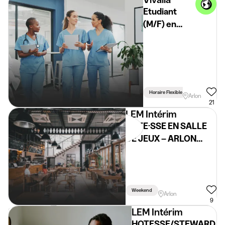
Etudiant
(M/F) en
milieu
hospitalier -
Arlon
Horaire Flexible
Arlon
21
LEM Intérim
HÔTE·SSE EN SALLE
DE JEUX – ARLON
(H/F/X) – Étudiant
Weekend
Arlon
9
LEM Intérim
HOTESSE/STEWARD