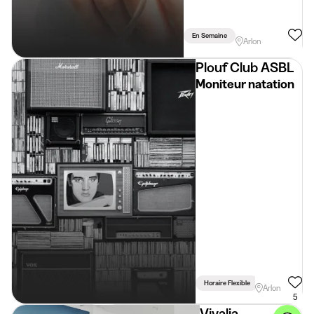
En Semaine
Arlon
Plouf Club ASBL
Moniteur natation
Horaire Flexible
Arlon
5
Vivalia