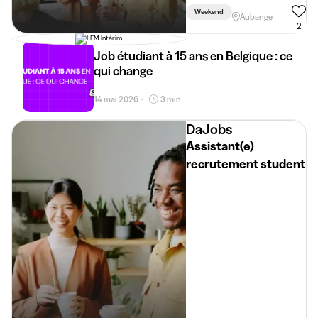
Weekend
Aubange
2
Job étudiant à 15 ans en Belgique : ce
qui change
14 mai 2026
3 min
•
DaJobs
Assistant(e)
recrutement student