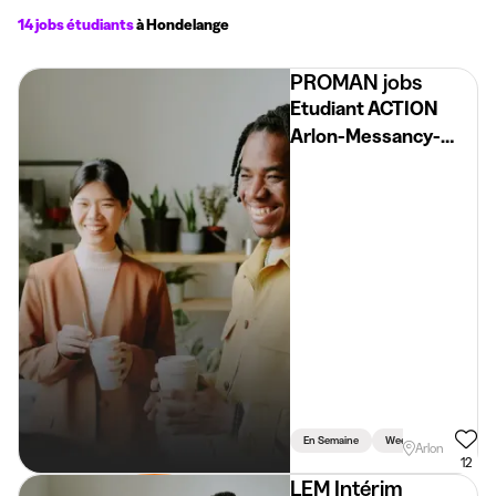
14 jobs étudiants
à Hondelange
PROMAN jobs
Etudiant ACTION
Arlon-Messancy-
Virton H/F/X
En Semaine
Weekend
Arlon
12
LEM Intérim