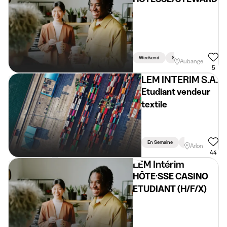
Weekend
Soir
Aubange
5
LEM INTERIM S.A.
Etudiant vendeur
textile
En Semaine
Vacances
Wee
Arlon
44
LEM Intérim
HÔTE·SSE CASINO
ETUDIANT (H/F/X)