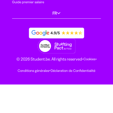
Guide premier salaire
FR
·
·
© 2026 Student.be. All rights reserved
Cookies
·
Conditions générales
Déclaration de Confidentialité