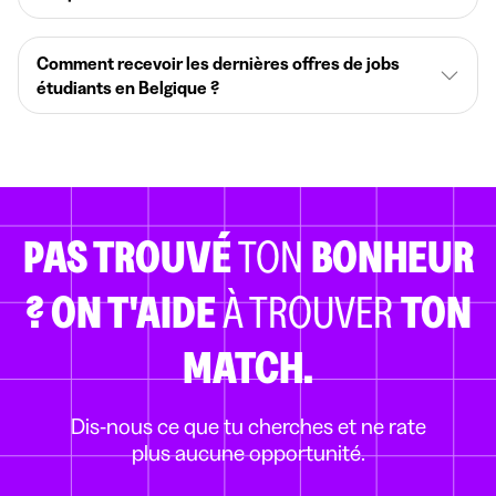
Comment recevoir les dernières offres de jobs
étudiants en Belgique ?
PAS TROUVÉ
TON
BONHEUR
?
ON T'AIDE
À TROUVER
TON
MATCH.
Dis-nous ce que tu cherches et ne rate
plus aucune opportunité.