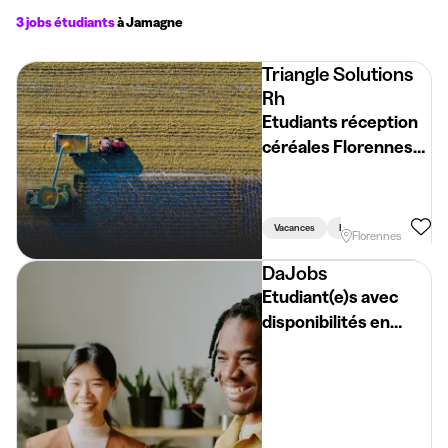
3 jobs étudiants
à Jamagne
Triangle Solutions
Rh
Etudiants réception
céréales Florennes
(H/F/X)
Vacances
En Semaine
Florennes
DaJobs
Etudiant(e)s avec
disponibilités en
semaine - H/F/X -
Région de Couvin,
Philippeville,
Mariembourg