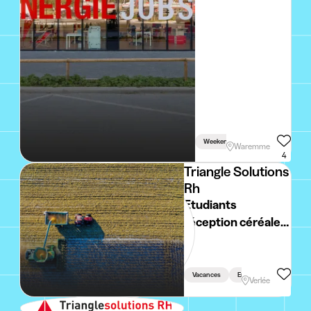
Weekend
Permis Requis
Waremme
4
Triangle Solutions
Rh
Etudiants
réception céréales
Verlée (H/F/X)
Vacances
En Semaine
Verlée