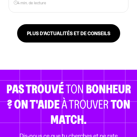
4 min. de lecture
PLUS D'ACTUALITÉS ET DE CONSEILS
PAS TROUVÉ
TON
BONHEUR
?
ON T'AIDE
À TROUVER
TON
MATCH.
Dis-nous ce que tu cherches et ne rate