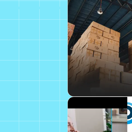
Fl
St