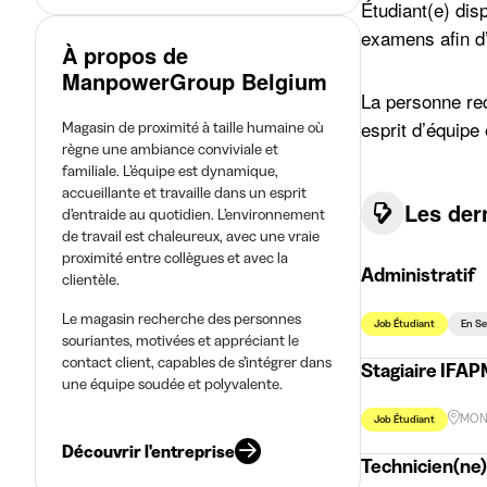
Étudiant(e) dis
examens afin d’
À propos de
ManpowerGroup Belgium
La personne rec
esprit d’équipe
Magasin de proximité à taille humaine où
règne une ambiance conviviale et
familiale. L’équipe est dynamique,
accueillante et travaille dans un esprit
Les der
d’entraide au quotidien. L’environnement
de travail est chaleureux, avec une vraie
proximité entre collègues et avec la
Administratif
clientèle.
Le magasin recherche des personnes
Job Étudiant
En S
souriantes, motivées et appréciant le
contact client, capables de s’intégrer dans
Stagiaire IFAP
une équipe soudée et polyvalente.
MON
Job Étudiant
Découvrir l'entreprise
Technicien(ne)