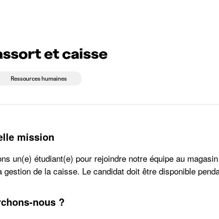
eprises qui recrutent
Choix d'études
Kots
News
assort et caisse
Ressources humaines
elle mission
s un(e) étudiant(e) pour rejoindre notre équipe au magasin 
a gestion de la caisse. Le candidat doit être disponible pen
rchons-nous ?