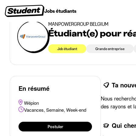
>
>
Jobs étudiants
Wépion
Étudiant(e) pour réassort et caisse
Jobs étudiants
Stages
Premiers emplois
Entr
MANPOWERGROUP BELGIUM
Étudiant(e) pour ré
Job étudiant
Grande entreprise
Ta nouv
En résumé
Nous recherchon
Wépion
des rayons et l
Vacances, Semaine, Week-end
Qui che
Postuler