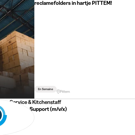
reclamefolders in hartje PITTEM!
En Semaine
Pittem
ying Service & Kitchenstaff
udent Sales Support (m/v/x)