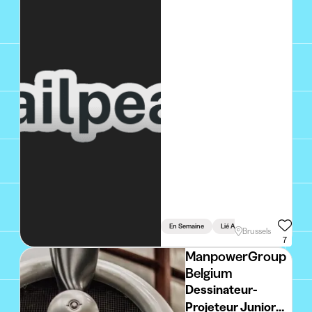
En Semaine
Lié Aux Études
Brussels
7
ManpowerGroup
Belgium
Dessinateur-
Projeteur Junior