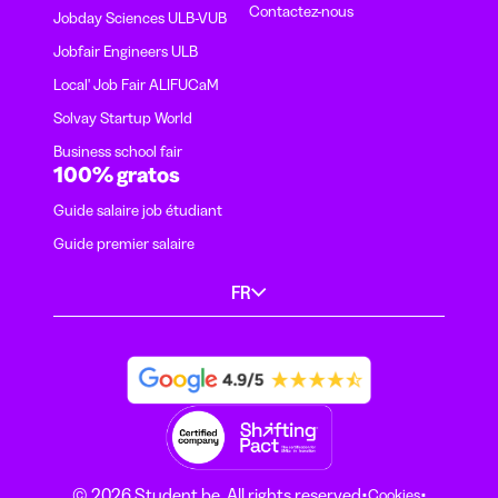
Contactez-nous
Jobday Sciences ULB-VUB
Jobfair Engineers ULB
Local' Job Fair ALIFUCaM
Solvay Startup World
Business school fair
100% gratos
Guide salaire job étudiant
Guide premier salaire
FR
·
·
© 2026 Student.be. All rights reserved
Cookies