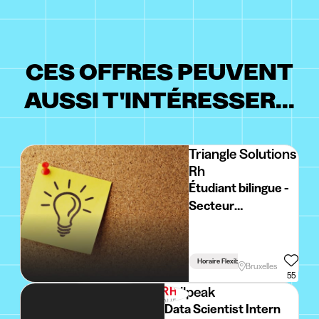
CES OFFRES PEUVENT
AUSSI T'INTÉRESSER...
Triangle Solutions
Rh
Étudiant bilingue -
Secteur
événementiel
BRUXELLES
Horaire Flexible
Bruxelles
55
Sailpeak
Data Scientist Intern