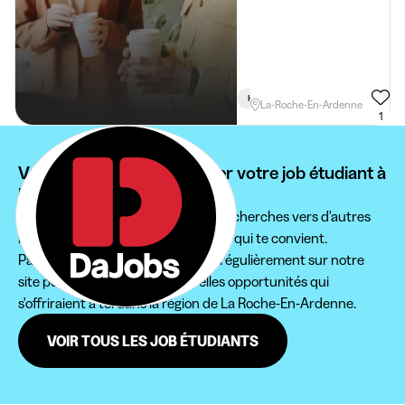
Horaire Flexible
La-Roche-En-Ardenne
1
Vous ne pouvez pas trouver votre job étudiant à
La Roche-En-Ardenne ?
Nous te conseillons d'étendre tes recherches vers d'autres
régions pour trouver le job étudiant qui te convient.
Par ailleurs, n'hésite pas à revenir régulièrement sur notre
site pour ne pas rater de nouvelles opportunités qui
s'offriraient à toi dans la région de La Roche-En-Ardenne.
VOIR TOUS LES JOB ÉTUDIANTS