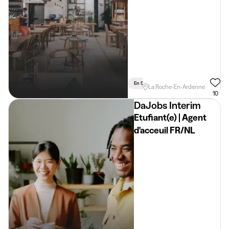
En Semaine
Vacances
Weekend
La Roche-En-Ardenne
10
DaJobs Interim
Etufiant(e) | Agent
d'acceuil FR/NL