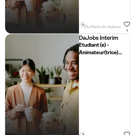
Horaire Flexible
Permis Requis
La Roche-En-Ardenne
1
DaJobs Interim
Etudiant (e) -
Animateur(trice)
sportif/ tir à l'arc
Soir
Vacances
Weekend