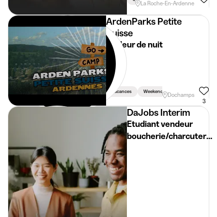
La Roche-En-Ardenne
ArdenParks Petite
Suisse
Veilleur de nuit
Vacances
Weekend
Dochamps
3
DaJobs Interim
Etudiant vendeur
boucherie/charcuterie
La Roche-en-Ardenne
(H/F/X)