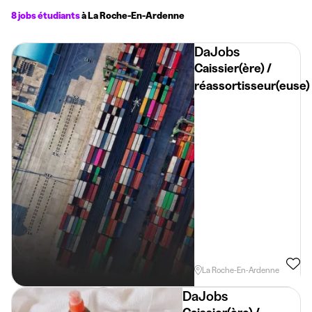
8 jobs étudiants
à La Roche-En-Ardenne
DaJobs
Caissier(ère) /
réassortisseur(euse)
Horaire Flexible
La Roche-En-Ardenne
DaJobs