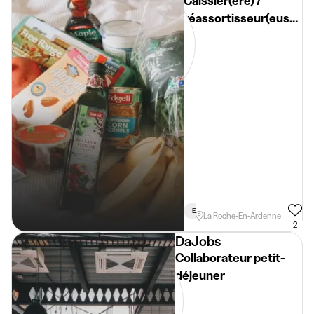
Caissier(ère) /
réassortisseur(euse)
(job étudiant)
En Semaine
La Roche-En-Ardenne
2
DaJobs
Collaborateur petit-
déjeuner