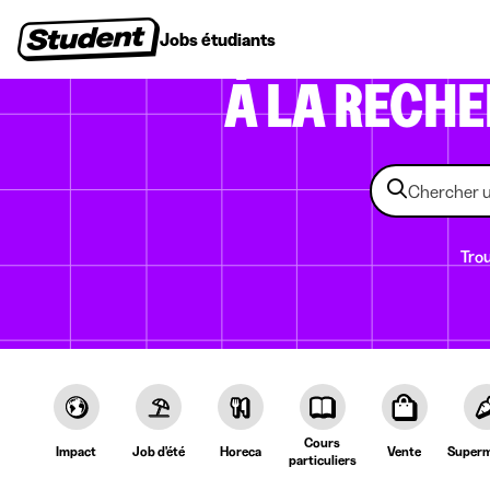
Jobs étudiants
Stages
Premiers emplois
Entr
À LA RECH
Trou
Cours
Impact
Job d'été
Horeca
Vente
Superm
particuliers