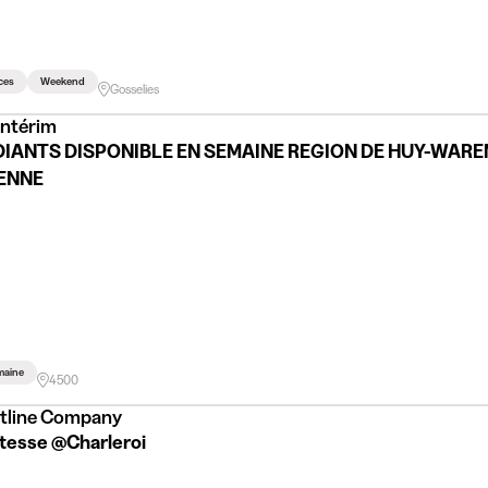
ces
Weekend
Gosselies
Intérim
IANTS DISPONIBLE EN SEMAINE REGION DE HUY-WAR
ENNE
maine
4500
ntline Company
tesse @Charleroi