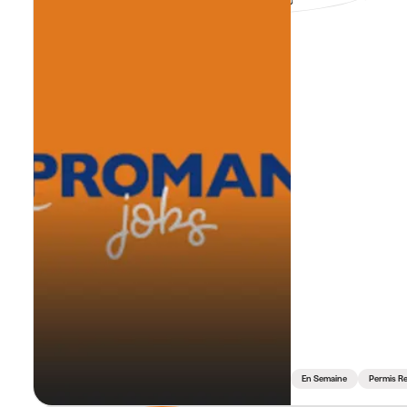
En Semaine
Permis R