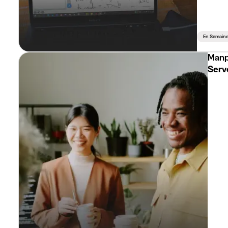
En Semain
Manp
Serv