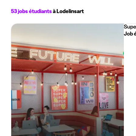
53 jobs étudiants
à Lodelinsart
Supe
Job é