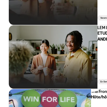
Vacan
LEM 
ETUD
AND
En Se
The Fro
Hôte/hô