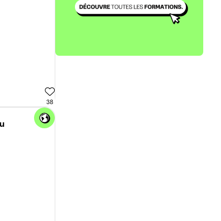
38
ou