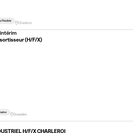
e Flexible
Charleroi
intérim
sortisseur (H/F/X)
maine
Gosselies
USTRIEL H/F/X CHARLEROI