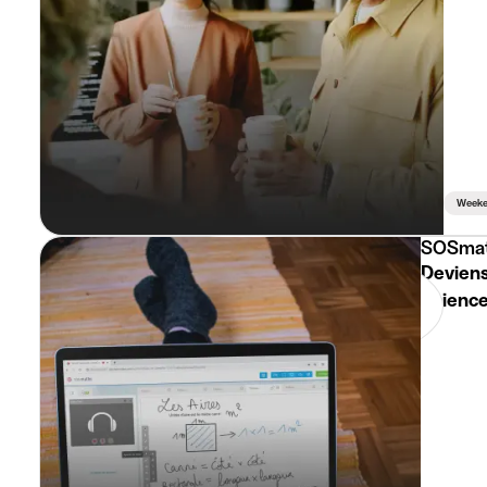
Week
SOSma
Deviens
Science