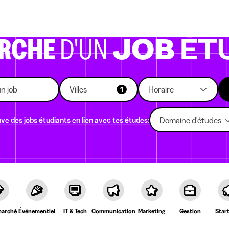
eprises qui recrutent
Choix d'études
Kots
News
ERCHE
D'UN
JOB
ÉT
Villes
Horaire
1
ve des jobs étudiants en lien avec tes études:
Domaine d'études
arché
Événementiel
IT & Tech
Communication
Marketing
Gestion
Star