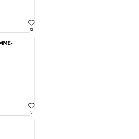
12
EMME-
3