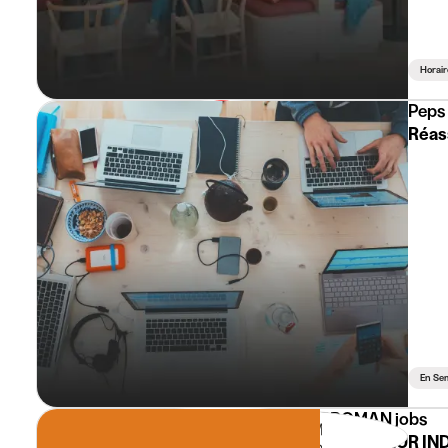
Horair
Peps 
Réas
En Se
PROMAN jobs
NETTOYEUR IND