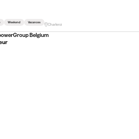
e
Weekend
Vacances
Charleroi
owerGroup Belgium
eur