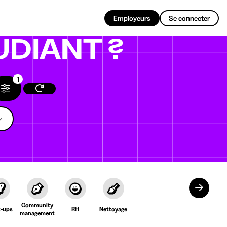
FR
Employeurs
Se connecter
UDIANT ?
1
Community
t-ups
RH
Nettoyage
management