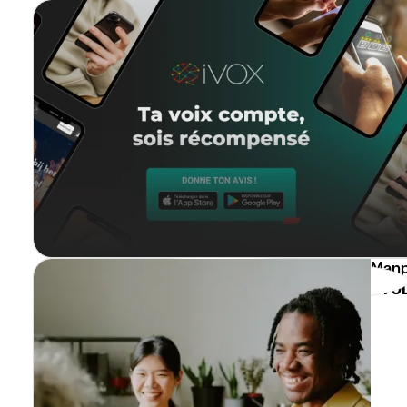
Manp
STU