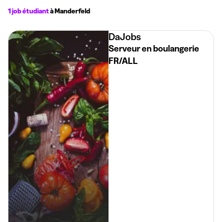
1 job étudiant
à Manderfeld
DaJobs
Serveur en boulangerie
FR/ALL