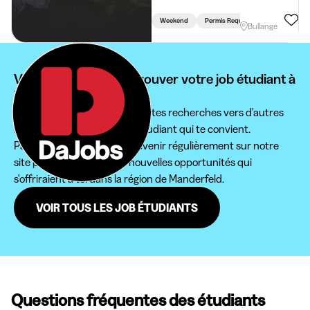
Weekend
Permis Requis
Bullange
Vous ne pouvez pas trouver votre job étudiant à
Manderfeld ?
Nous te conseillons d'étendre tes recherches vers d'autres
régions pour trouver le job étudiant qui te convient.
Par ailleurs, n'hésite pas à revenir régulièrement sur notre
site pour ne pas rater de nouvelles opportunités qui
s'offriraient à toi dans la région de Manderfeld.
VOIR TOUS LES JOB ÉTUDIANTS
Questions fréquentes des étudiants