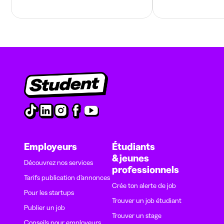
Employeurs
Étudiants
& jeunes
Découvrez nos services
professionnels
Tarifs publication d’annonces
Crée ton alerte de job
Pour les startups
Trouver un job étudiant
Publier un job
Trouver un stage
Conseils pour employeurs