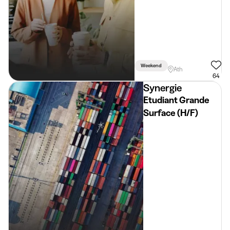
Weekend
Ath
64
Synergie
Etudiant Grande
Surface (H/F)