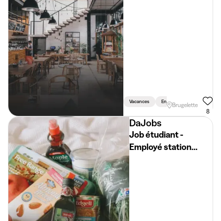
@PAIRI DAIZA
Vacances
En Semaine
Weekend
Brugelette
8
DaJobs
Job étudiant -
Employé station
service (H/F/X) -
Lessines