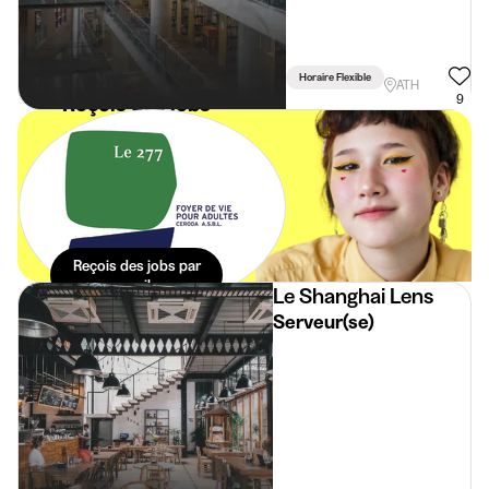
Horaire Flexible
ATH
Reçois des jobs
9
étudiants
spécialement
pour toi dans ta
boite mail. Sans
effort.
Reçois des jobs par
mail
Le Shanghai Lens
Serveur(se)