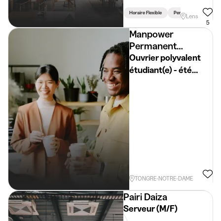
Horaire Flexible
Permis Requis
Vo
Lens
5
Manpower
Permanent
Placement
Ouvrier polyvalent
étudiant(e) - été
2026 - Tongre-
Chièvres
TONGRE-NOTRE-DAME
Pairi Daiza
Serveur (M/F)