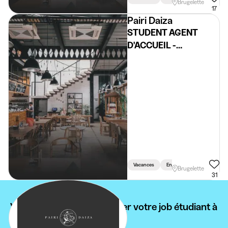
Brugelette
17
Pairi Daiza
STUDENT AGENT
D'ACCUEIL -
BILLETERIE (FR/NL)
@PAIRI DAIZA
Vacances
En Semaine
Weekend
Brugelette
31
Vous ne pouvez pas trouver votre job étudiant à
Mévergnies-Lez-Lens ?