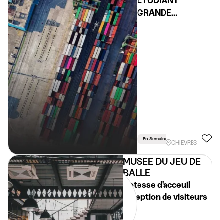
ETUDIANT
GRANDE
DISTRIBUTION
H/F/X – REGION
CHIÈVRES
En Semaine
Vacances
Wee
CHIEVRES
MUSEE DU JEU DE
BALLE
Hotesse d'acceuil
réception de visiteurs