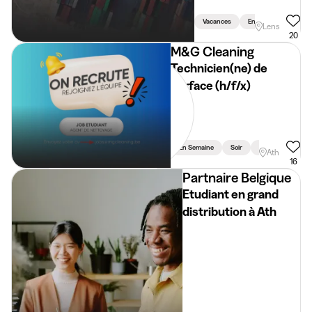
Vacances
En Semaine
Wee
Lens
20
M&G Cleaning
Technicien(ne) de
surface (h/f/x)
En Semaine
Soir
Vacances
Ath
16
Partnaire Belgique
Etudiant en grand
distribution à Ath