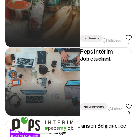
En Semaine
Hellebecq
1
Peps intérim
Job étudiant
Horaire Flexible
Jurbise
9
Job étudiant à 15 ans en Belgique : ce
qui change