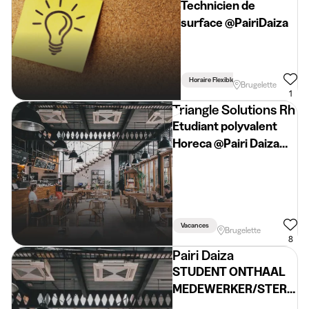
Technicien de
surface @PairiDaiza
Horaire Flexible
Brugelette
1
Triangle Solutions Rh
Etudiant polyvalent
Horeca @Pairi Daiza
(vacances d'été)
Vacances
Brugelette
8
Pairi Daiza
STUDENT ONTHAAL
MEDEWERKER/STER -
TICKETING (NL/FR)