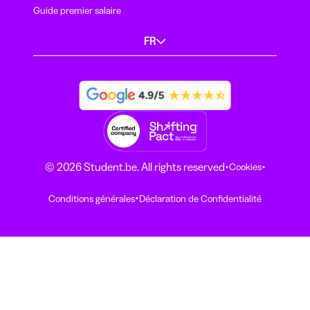
Guide premier salaire
FR
·
·
© 2026 Student.be. All rights reserved
Cookies
·
Conditions générales
Déclaration de Confidentialité