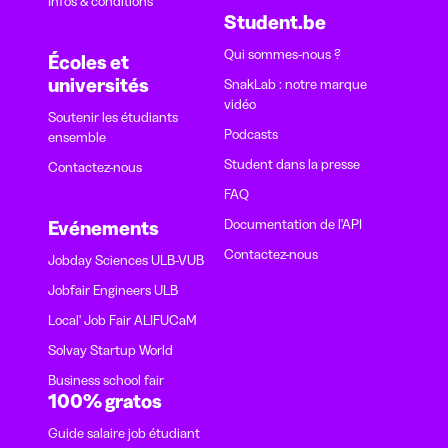
Infos & conditions
Student.be
Qui sommes-nous ?
Écoles et
universités
SnakLab : notre marque
vidéo
Soutenir les étudiants
Podcasts
ensemble
Student dans la presse
Contactez-nous
FAQ
Documentation de l'API
Evénements
Contactez-nous
Jobday Sciences ULB-VUB
Jobfair Engineers ULB
Local' Job Fair ALIFUCaM
Solvay Startup World
Business school fair
100% gratos
Guide salaire job étudiant