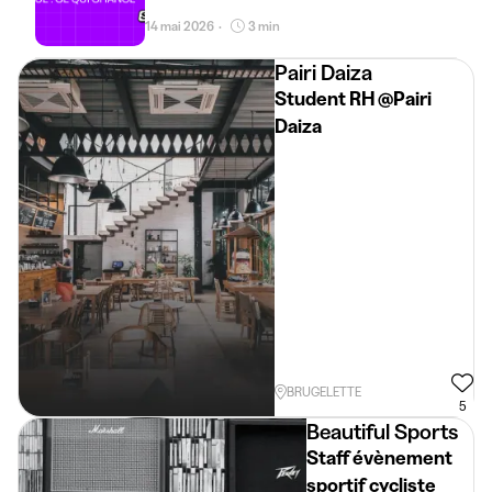
14 mai 2026
3 min
•
Pairi Daiza
Student RH @Pairi
Daiza
BRUGELETTE
5
Beautiful Sports
Staff évènement
sportif cycliste