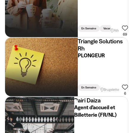
En Semaine
Vacances
Weeke
Ath
69
Triangle Solutions
Rh
PLONGEUR
En Semaine
Soir
Permis Requi
Brugelette
6
Pairi Daiza
Agent d'accueil et
Billetterie (FR/NL)