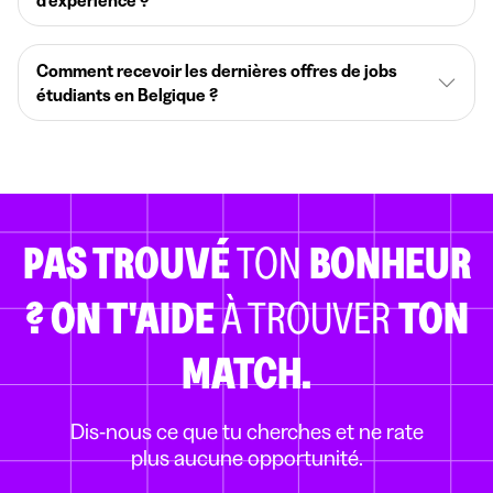
d’expérience ?
Comment recevoir les dernières offres de jobs
étudiants en Belgique ?
PAS TROUVÉ
TON
BONHEUR
?
ON T'AIDE
À TROUVER
TON
MATCH.
Dis-nous ce que tu cherches et ne rate
plus aucune opportunité.