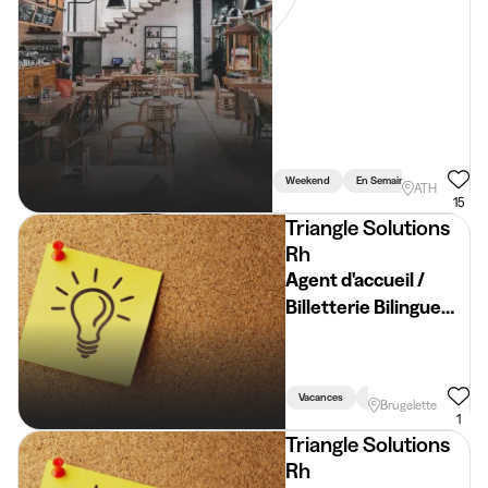
Weekend
En Semaine
Vacances
ATH
15
Triangle Solutions
Rh
Agent d'accueil /
Billetterie Bilingue
FR/NL @Pairi Daiza
Vacances
Weekend
Brugelette
1
Triangle Solutions
Rh