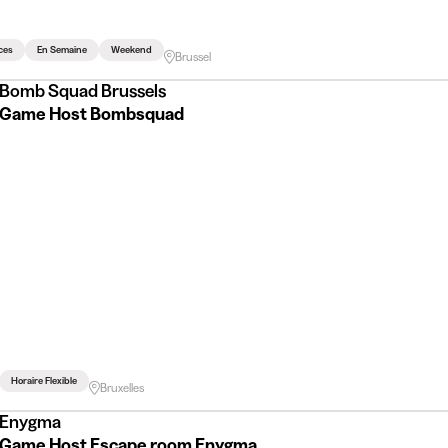
ces
En Semaine
Weekend
Brussel
Bomb Squad Brussels
Game Host Bombsquad
Horaire Flexible
Bruxelles
Enygma
Game Host Escape room Enygma