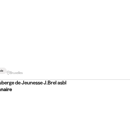
ble
Bruxelles
Gîte Kaleo Auberge de Jeunesse J.Brel asbl
naire