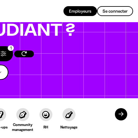
FR
Employeurs
Se connecter
UDIANT ?
1
Community
t-ups
RH
Nettoyage
management