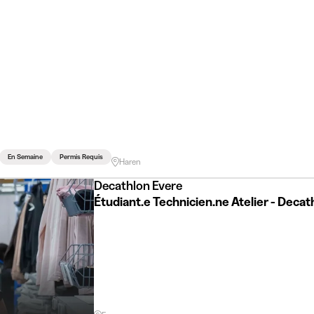
En Semaine
Permis Requis
Haren
Decathlon Evere
Étudiant.e Technicien.ne Atelier - Decat