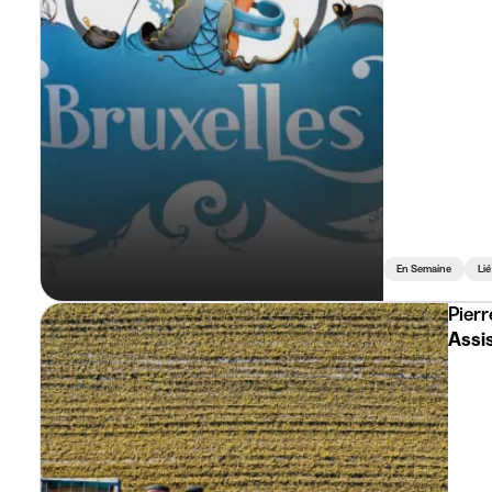
En Semaine
Li
Pierr
Assi