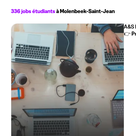
336 jobs étudiants
à Molenbeek-Saint-Jean
A&S 
👉 P