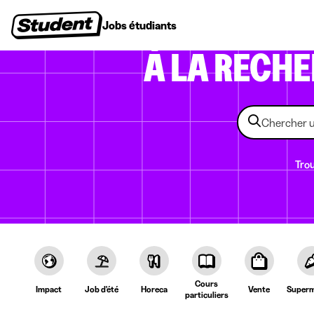
Jobs étudiants
Stages
Premiers emplois
Entr
À LA RECH
Trou
Cours
Impact
Job d'été
Horeca
Vente
Superm
particuliers