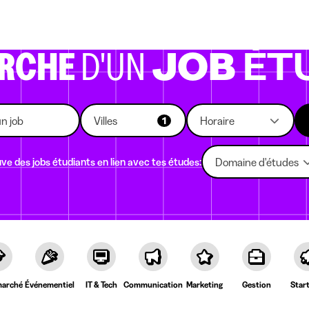
eprises qui recrutent
Choix d'études
Kots
News
ERCHE
D'UN
JOB
ÉT
Villes
Horaire
1
ve des jobs étudiants en lien avec tes études:
Domaine d'études
arché
Événementiel
IT & Tech
Communication
Marketing
Gestion
Star