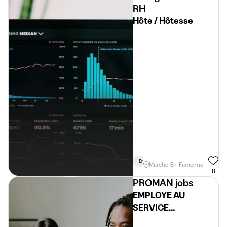
RH
Hôte / Hôtesse
En Semaine
Marche-En-Famenne
8
PROMAN jobs
EMPLOYE AU
SERVICE
RESERVATION