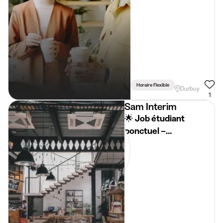
Horaire Flexible
Durbuy
1
Sam Interim
🌟 Job étudiant
ponctuel –
Événements à Marche-
en-Famenne