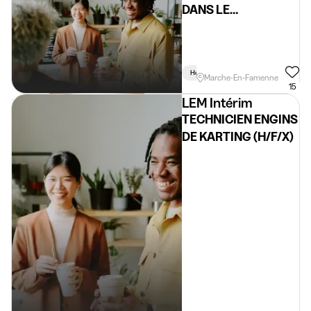
DANS LE
DIVERTISSEMENT
(JOB ETUDIANT)
Horaire Flexible
Marche-En-Famenne
15
LEM Intérim
TECHNICIEN ENGINS
DE KARTING (H/F/X)