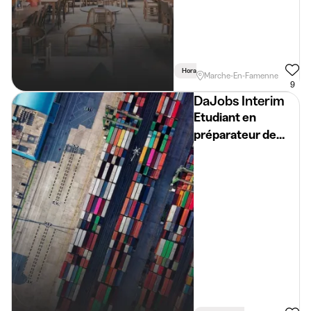
Horaire Flexible
Marche-En-Famenne
9
DaJobs Interim
Etudiant en
préparateur de
commandes