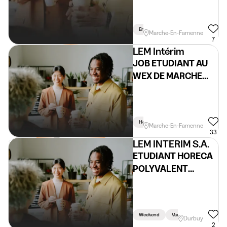
En Semaine
Weekend
Marche-En-Famenne
7
LEM Intérim
JOB ETUDIANT AU
WEX DE MARCHE
(H/F/X)
Horaire Flexible
Marche-En-Famenne
33
LEM INTERIM S.A.
ETUDIANT HORECA
POLYVALENT
(H/F/X)
Weekend
Vacances
Durbuy
Reçois des jobs
2