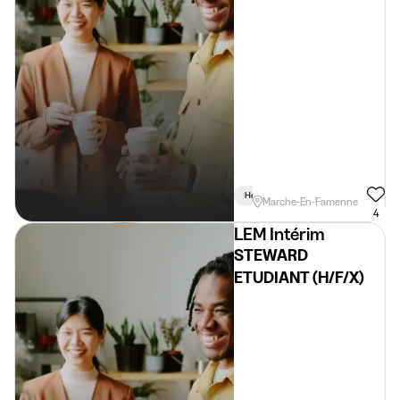
Horaire Flexible
Marche-En-Famenne
4
LEM Intérim
STEWARD
ETUDIANT (H/F/X)