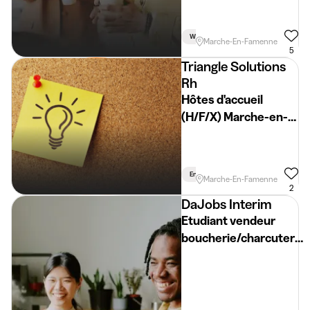
Weekend
Vacances
Marche-En-Famenne
5
Triangle Solutions
Rh
Hôtes d'accueil
(H/F/X) Marche-en-
Famenne
En Semaine
Marche-En-Famenne
2
DaJobs Interim
Etudiant vendeur
boucherie/charcuterie
Durbuy (H/F/X)