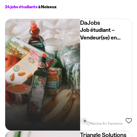
24 jobs étudiants
à Noiseux
DaJobs
Job étudiant –
Vendeur(se) en
boulangerie
artisanale
En Semaine
Marche-En-Famenne
Triangle Solutions