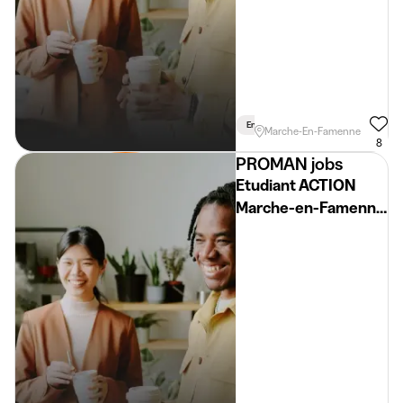
En Semaine
Marche-En-Famenne
8
PROMAN jobs
Etudiant ACTION
Marche-en-Famenne
H/F/X