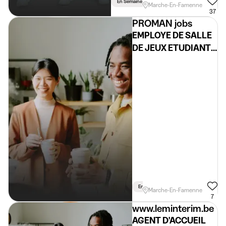
En Semaine
Vacances
Weekend
Marche-En-Famenne
37
PROMAN jobs
EMPLOYE DE SALLE
DE JEUX ETUDIANT
(H/F/X)
En Semaine
Weekend
Soir
Marche-En-Famenne
7
www.leminterim.be
AGENT D'ACCUEIL