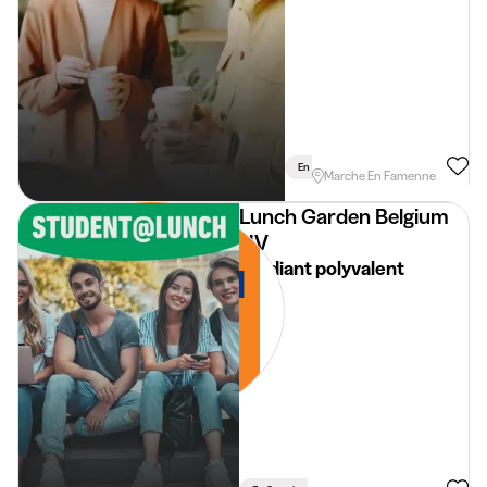
En Semaine
Permis Requis
Marche En Famenne
Lunch Garden Belgium
NV
Etudiant polyvalent