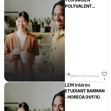
POLYVALENT
ITINÉRANT (H/F/X)
En Semaine
Permis Requis
Lié
Marche-En-Famenne
1
LEM Intérim
ETUDIANT BARMAN
- HORECA (H/F/X)