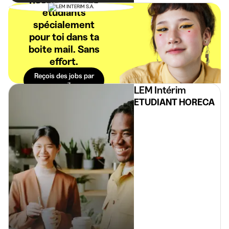
étudiants
spécialement
pour toi dans ta
boite mail. Sans
effort.
Reçois des jobs par
mail
LEM Intérim
ETUDIANT HORECA