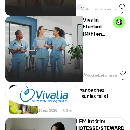
En Semaine
Weekend
Marche-En-Famenne
3
Vivalia
Etudiant
(M/F) en
milieu
hospitalier -
Marche
Horaire Flexible
Marche-En-Famenne
9
Formation en alternance chez
Infrabel, bienvenue sur les rails !
20 mai 2026
3 min
•
LEM Intérim
HOTESSE/STEWARD