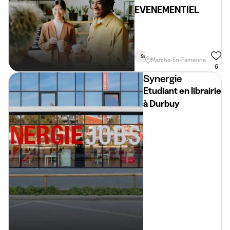
EVENEMENTIEL
Soir
Weekend
Marche-En-Famenne
6
Synergie
Etudiant en librairie
à Durbuy