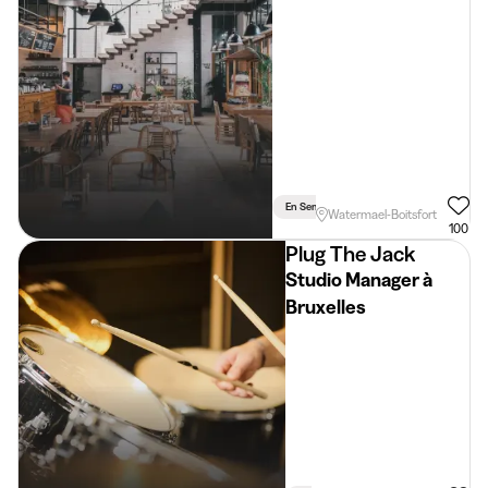
/ Hôtel)
En Semaine
Weekend
Vacances
Watermael-Boitsfort
100
Plug The Jack
Studio Manager à
Bruxelles