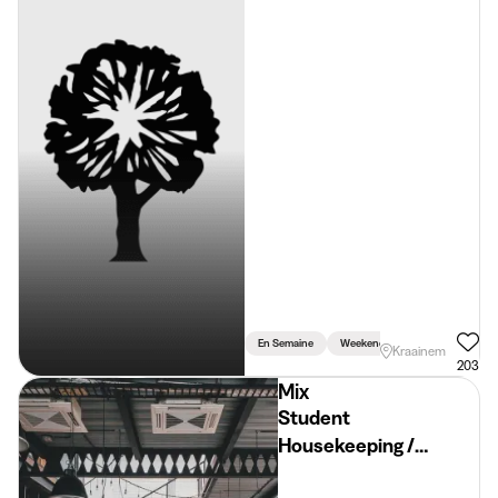
En Semaine
Weekend
Kraainem
203
Mix
Student
Housekeeping /
Entretien (Restaurant