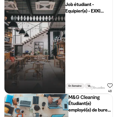
Job étudiant -
Equipier(e) - EXKI
WOLUWE
En Semaine
Vacances
Weekend
Bruxelles
48
M&G Cleaning
Étudiant(e)
employé(e) de bureau
– prospection