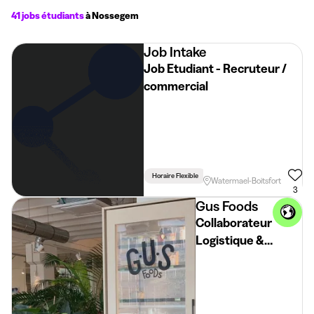
41 jobs étudiants
à Nossegem
Job Intake
Job Etudiant - Recruteur /
commercial
Horaire Flexible
Lié Aux Études
Watermael-Boitsfort
3
Gus Foods
Collaborateur
Logistique &
Livraisons -
Haren