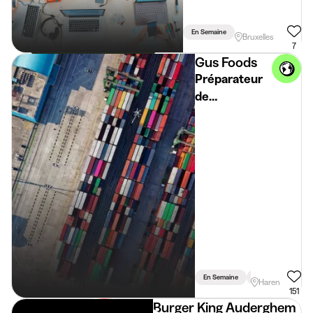
téléphonique
En Semaine
Bruxelles
7
Gus Foods
Préparateur
de
commande et
entretien à
Haren
En Semaine
Vacances
Haren
151
Burger King Auderghem