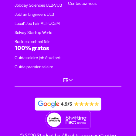
Contactez-nous
Jobday Sciences ULB-VUB
Jobfair Engineers ULB
Local' Job Fair ALIFUCaM
Solvay Startup World
Business school fair
100% gratos
Guide salaire job étudiant
Guide premier salaire
FR
·
·
© 2026 Student.be. All rights reserved
Cookies