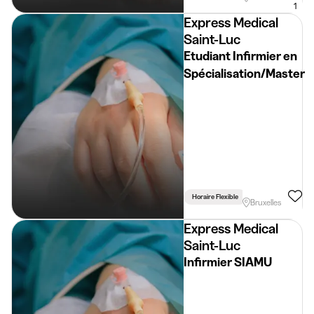
1
Express Medical
Saint-Luc
Etudiant Infirmier en
Spécialisation/Master
Horaire Flexible
Lié Aux Études
Bruxelles
Express Medical
Saint-Luc
Infirmier SIAMU