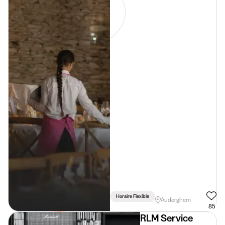
Horaire Flexible
Auderghem
85
RLM Service