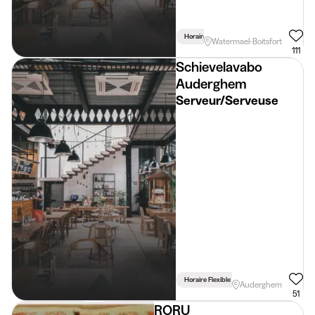
Horaire Flexible
Watermael-Boitsfort
111
Schievelavabo
Auderghem
Serveur/Serveuse
Horaire Flexible
Auderghem
51
RORU