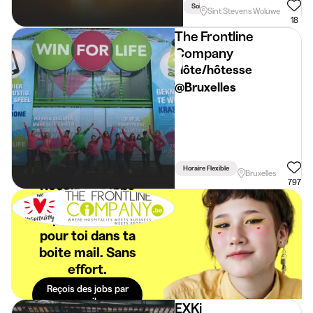
Soir
Weekend
Sint Stevens Woluwe
18
The Frontline
Company
Hôte/hôtesse
@Bruxelles
Horaire Flexible
Bruxelles
Reçois des jobs
797
étudiants
spécialement
pour toi dans ta
boite mail. Sans
effort.
Reçois des jobs par
mail
EXKi