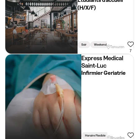
Etudiants d'accueil
(H/X/F)
Soir
Weekend
Tervuren
7
Express Medical
Saint-Luc
Infirmier Geriatrie
Horaire Flexible
Lié Aux Études
Bruxelles