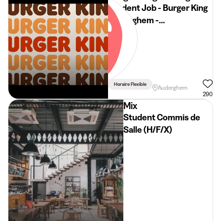
Student Job - Burger King
Auderghem -
ETUDIANT(E) DISPONIBLE
EN SEMAINE LE MATIN ET
LE MIDI
Horaire Flexible
Auderghem
290
Mix
Student Commis de
Salle (H/F/X)