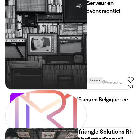
Serveur en
évènementiel
Horaire Flexible
Auderghem
153
Job étudiant à 15 ans en Belgique : ce
qui change
14 mai 2026
3 min
•
Triangle Solutions Rh