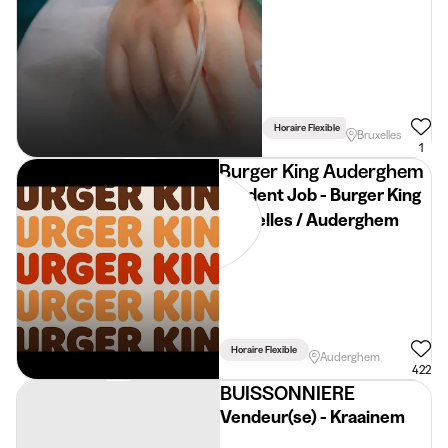
Horaire Flexible
Lié Aux Études
Bruxelles
1
Burger King Auderghem
Student Job - Burger King
Bruxelles / Auderghem
Horaire Flexible
Auderghem
422
BUISSONNIERE
Vendeur(se) - Kraainem