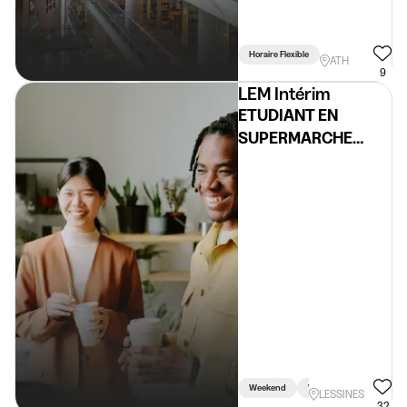
Horaire Flexible
ATH
9
LEM Intérim
ETUDIANT EN
SUPERMARCHE
REGION LESSINES
H/F/X
Weekend
Vacances
En Semai
LESSINES
32