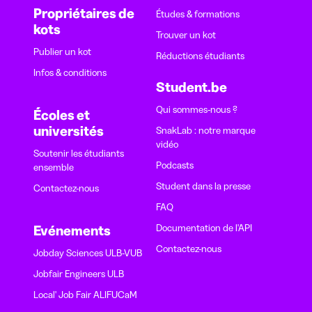
Propriétaires de
Études & formations
kots
Trouver un kot
Publier un kot
Réductions étudiants
Infos & conditions
Student.be
Qui sommes-nous ?
Écoles et
universités
SnakLab : notre marque
vidéo
Soutenir les étudiants
Podcasts
ensemble
Student dans la presse
Contactez-nous
FAQ
Documentation de l'API
Evénements
Contactez-nous
Jobday Sciences ULB-VUB
Jobfair Engineers ULB
Local' Job Fair ALIFUCaM