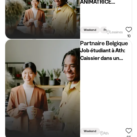
ANIMATRICE
LESSINES
Weekend
Permis Requis
Lessines
10
Partnaire Belgique
Job étudiant à Ath:
Caissier dans un
supermarché
Weekend
Ath