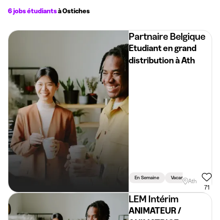
6 jobs étudiants
à Ostiches
Partnaire Belgique
Etudiant en grand
distribution à Ath
En Semaine
Vacances
Weeke
Ath
71
LEM Intérim
ANIMATEUR /