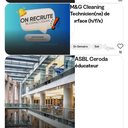
66
M&G Cleaning
Technicien(ne) de
surface (h/f/x)
En Semaine
Soir
Vacances
Ath
16
ASBL Ceroda
éducateur